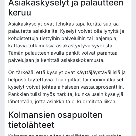
Asiakaskyselyt ja palautteen
keruu
Asiakaskyselyt ovat tehokas tapa kerätä suoraa
palautetta asiakkailta. Kyselyt voivat olla lyhyitä ja
kohdistettuja tiettyihin palveluihin tai laajempia,
kattavia tutkimuksia asiakastyytyväisyydestä.
Tämän palautteen avulla pankit voivat parantaa
palvelujaan ja kehittää asiakaskokemusta.
On tärkeää, että kyselyt ovat käyttäjäystävällisiä ja
helposti täytettäviä. Liian pitkät tai monimutkaiset
kyselyt voivat johtaa alhaiseen vastausprosenttiin.
Pankkien tulisi myös harkita, kuinka usein kyselyjä
lähetetään, jotta asiakkaita ei kuormiteta liikaa.
Kolmansien osapuolten
tietolähteet