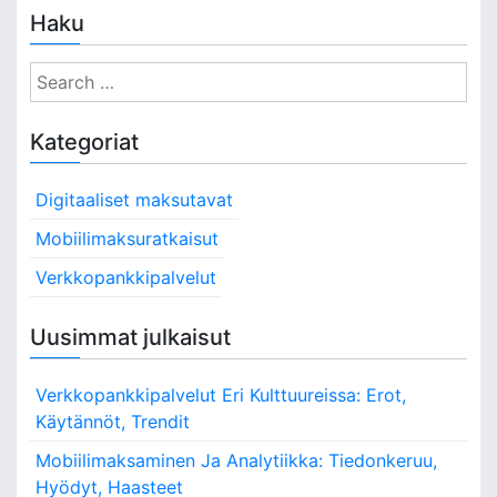
Haku
S
e
a
Kategoriat
r
c
Digitaaliset maksutavat
h
f
Mobiilimaksuratkaisut
o
Verkkopankkipalvelut
r
:
Uusimmat julkaisut
Verkkopankkipalvelut Eri Kulttuureissa: Erot,
Käytännöt, Trendit
Mobiilimaksaminen Ja Analytiikka: Tiedonkeruu,
Hyödyt, Haasteet