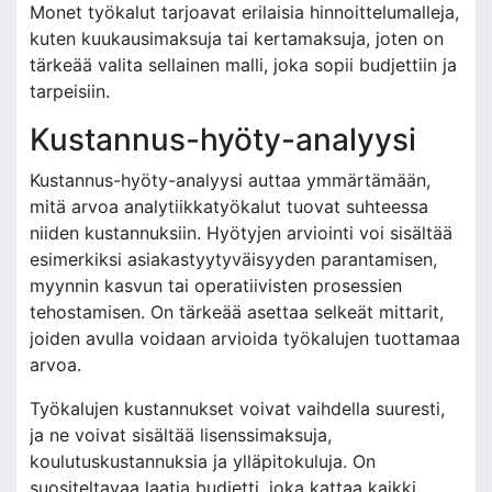
Monet työkalut tarjoavat erilaisia hinnoittelumalleja,
kuten kuukausimaksuja tai kertamaksuja, joten on
tärkeää valita sellainen malli, joka sopii budjettiin ja
tarpeisiin.
Kustannus-hyöty-analyysi
Kustannus-hyöty-analyysi auttaa ymmärtämään,
mitä arvoa analytiikkatyökalut tuovat suhteessa
niiden kustannuksiin. Hyötyjen arviointi voi sisältää
esimerkiksi asiakastyytyväisyyden parantamisen,
myynnin kasvun tai operatiivisten prosessien
tehostamisen. On tärkeää asettaa selkeät mittarit,
joiden avulla voidaan arvioida työkalujen tuottamaa
arvoa.
Työkalujen kustannukset voivat vaihdella suuresti,
ja ne voivat sisältää lisenssimaksuja,
koulutuskustannuksia ja ylläpitokuluja. On
suositeltavaa laatia budjetti, joka kattaa kaikki