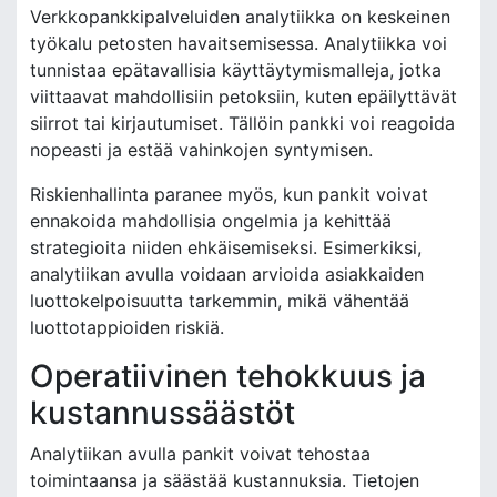
Verkkopankkipalveluiden analytiikka on keskeinen
työkalu petosten havaitsemisessa. Analytiikka voi
tunnistaa epätavallisia käyttäytymismalleja, jotka
viittaavat mahdollisiin petoksiin, kuten epäilyttävät
siirrot tai kirjautumiset. Tällöin pankki voi reagoida
nopeasti ja estää vahinkojen syntymisen.
Riskienhallinta paranee myös, kun pankit voivat
ennakoida mahdollisia ongelmia ja kehittää
strategioita niiden ehkäisemiseksi. Esimerkiksi,
analytiikan avulla voidaan arvioida asiakkaiden
luottokelpoisuutta tarkemmin, mikä vähentää
luottotappioiden riskiä.
Operatiivinen tehokkuus ja
kustannussäästöt
Analytiikan avulla pankit voivat tehostaa
toimintaansa ja säästää kustannuksia. Tietojen