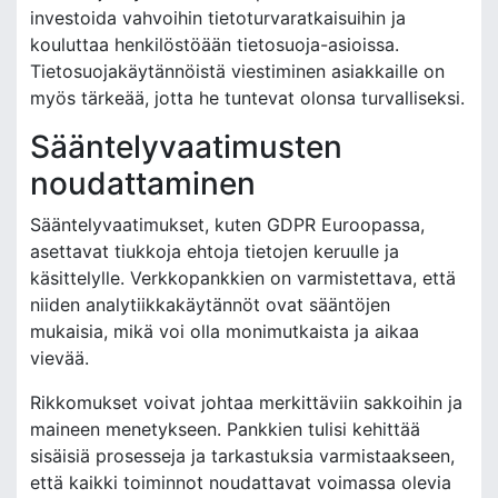
investoida vahvoihin tietoturvaratkaisuihin ja
kouluttaa henkilöstöään tietosuoja-asioissa.
Tietosuojakäytännöistä viestiminen asiakkaille on
myös tärkeää, jotta he tuntevat olonsa turvalliseksi.
Sääntelyvaatimusten
noudattaminen
Sääntelyvaatimukset, kuten GDPR Euroopassa,
asettavat tiukkoja ehtoja tietojen keruulle ja
käsittelylle. Verkkopankkien on varmistettava, että
niiden analytiikkakäytännöt ovat sääntöjen
mukaisia, mikä voi olla monimutkaista ja aikaa
vievää.
Rikkomukset voivat johtaa merkittäviin sakkoihin ja
maineen menetykseen. Pankkien tulisi kehittää
sisäisiä prosesseja ja tarkastuksia varmistaakseen,
että kaikki toiminnot noudattavat voimassa olevia