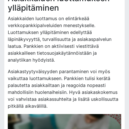
ylläpitäminen
Asiakkaiden luottamus on elintärkeää
verkkopankkipalveluiden menestykselle.
Luottamuksen ylläpitäminen edellyttää
läpinäkyvyyttä, turvallisuutta ja asiakaspalvelun
laatua. Pankkien on aktiivisesti viestittävä
asiakkailleen tietosuojakäytännöistään ja
analytiikan hyödyistä.
Asiakastyytyväisyyden parantaminen voi myös
vaikuttaa luottamukseen. Pankkien tulisi kerätä
palautetta asiakkailtaan ja reagoida nopeasti
mahdollisiin huolenaiheisiin. Hyvä asiakaskokemus
voi vahvistaa asiakassuhteita ja lisätä uskollisuutta
pitkällä aikavälillä.