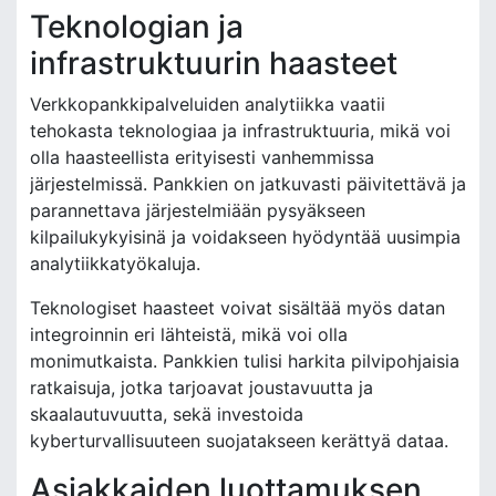
Teknologian ja
infrastruktuurin haasteet
Verkkopankkipalveluiden analytiikka vaatii
tehokasta teknologiaa ja infrastruktuuria, mikä voi
olla haasteellista erityisesti vanhemmissa
järjestelmissä. Pankkien on jatkuvasti päivitettävä ja
parannettava järjestelmiään pysyäkseen
kilpailukykyisinä ja voidakseen hyödyntää uusimpia
analytiikkatyökaluja.
Teknologiset haasteet voivat sisältää myös datan
integroinnin eri lähteistä, mikä voi olla
monimutkaista. Pankkien tulisi harkita pilvipohjaisia
ratkaisuja, jotka tarjoavat joustavuutta ja
skaalautuvuutta, sekä investoida
kyberturvallisuuteen suojatakseen kerättyä dataa.
Asiakkaiden luottamuksen