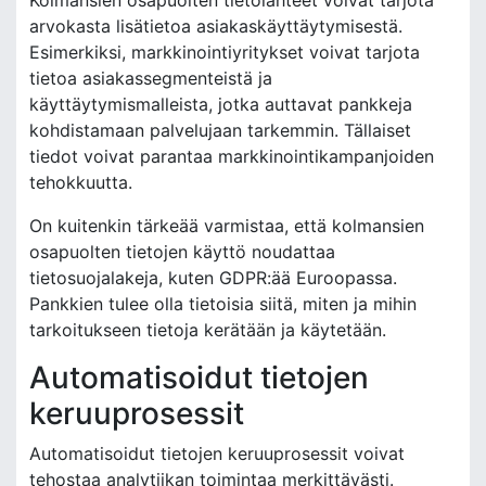
Kolmansien osapuolten tietolähteet voivat tarjota
arvokasta lisätietoa asiakaskäyttäytymisestä.
Esimerkiksi, markkinointiyritykset voivat tarjota
tietoa asiakassegmenteistä ja
käyttäytymismalleista, jotka auttavat pankkeja
kohdistamaan palvelujaan tarkemmin. Tällaiset
tiedot voivat parantaa markkinointikampanjoiden
tehokkuutta.
On kuitenkin tärkeää varmistaa, että kolmansien
osapuolten tietojen käyttö noudattaa
tietosuojalakeja, kuten GDPR:ää Euroopassa.
Pankkien tulee olla tietoisia siitä, miten ja mihin
tarkoitukseen tietoja kerätään ja käytetään.
Automatisoidut tietojen
keruuprosessit
Automatisoidut tietojen keruuprosessit voivat
tehostaa analytiikan toimintaa merkittävästi.