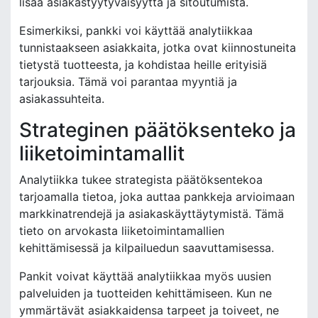
lisää asiakastyytyväisyyttä ja sitoutumista.
Esimerkiksi, pankki voi käyttää analytiikkaa
tunnistaakseen asiakkaita, jotka ovat kiinnostuneita
tietystä tuotteesta, ja kohdistaa heille erityisiä
tarjouksia. Tämä voi parantaa myyntiä ja
asiakassuhteita.
Strateginen päätöksenteko ja
liiketoimintamallit
Analytiikka tukee strategista päätöksentekoa
tarjoamalla tietoa, joka auttaa pankkeja arvioimaan
markkinatrendejä ja asiakaskäyttäytymistä. Tämä
tieto on arvokasta liiketoimintamallien
kehittämisessä ja kilpailuedun saavuttamisessa.
Pankit voivat käyttää analytiikkaa myös uusien
palveluiden ja tuotteiden kehittämiseen. Kun ne
ymmärtävät asiakkaidensa tarpeet ja toiveet, ne