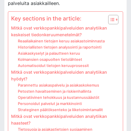
palveluita asiakkailleen.
Key sections in the article:
Mitkä ovat verkkopankkipalveluiden analytiikan
keskeiset tiedonkeruumenetelmät?
Reaaliaikainen tietojen keruu asiakastoiminnasta
Historiallisten tietojen analysointi ja raportointi
Asiakaskyselyt ja palautteen keruu
Kolmansien osapuolten tietolähteet
Automatisoidut tietojen keruuprosessit
Mitkä ovat verkkopankkipalveluiden analytiikan
hyödyt?
Parannettu asiakaspalvelu ja asiakaskokemus
Petosten havaitseminen ja riskienhallinta
Operatiivinen tehokkuus ja kustannussäästöt
Personoidut palvelut ja markkinointi
Strateginen päätöksenteko ja liiketoimintamallit
Mitkä ovat verkkopankkipalveluiden analytiikan
haasteet?
Tietosuoja ja asiakastietojen suojaaminen