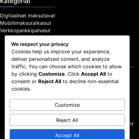
Kategoriat
Digitaaliset maksutavat
Mobiilimaksuratkaisut
Verkkopankkipalvelut
We respect your privacy
Cookies help us improve your experience,
deliver personalized content, and analyze
Oikeudellinen
traffic. You can choose which cookies to allow
by clicking
Customize
. Click
Accept All
to
Ota yhteyttä
consent or
Reject All
to decline non-essential
Tietosuojapolitiikka
cookies.
Käyttöehdot
Keitä olemme
Customize
Evästeasetukset
Reject All
Proudly powered by WordPress
|
Theme: news-box by
wpthemespace.com
.
Accept All