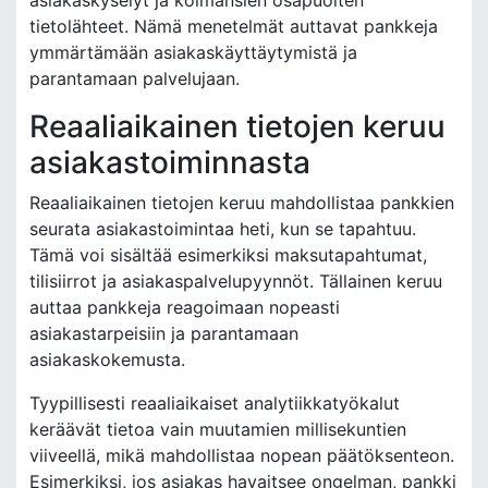
asiakaskyselyt ja kolmansien osapuolten
tietolähteet. Nämä menetelmät auttavat pankkeja
ymmärtämään asiakaskäyttäytymistä ja
parantamaan palvelujaan.
Reaaliaikainen tietojen keruu
asiakastoiminnasta
Reaaliaikainen tietojen keruu mahdollistaa pankkien
seurata asiakastoimintaa heti, kun se tapahtuu.
Tämä voi sisältää esimerkiksi maksutapahtumat,
tilisiirrot ja asiakaspalvelupyynnöt. Tällainen keruu
auttaa pankkeja reagoimaan nopeasti
asiakastarpeisiin ja parantamaan
asiakaskokemusta.
Tyypillisesti reaaliaikaiset analytiikkatyökalut
keräävät tietoa vain muutamien millisekuntien
viiveellä, mikä mahdollistaa nopean päätöksenteon.
Esimerkiksi, jos asiakas havaitsee ongelman, pankki