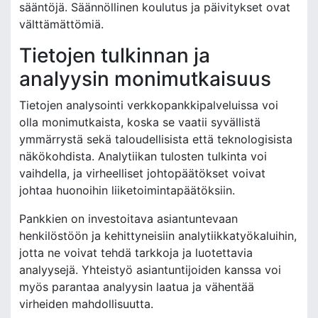
sääntöjä. Säännöllinen koulutus ja päivitykset ovat
välttämättömiä.
Tietojen tulkinnan ja
analyysin monimutkaisuus
Tietojen analysointi verkkopankkipalveluissa voi
olla monimutkaista, koska se vaatii syvällistä
ymmärrystä sekä taloudellisista että teknologisista
näkökohdista. Analytiikan tulosten tulkinta voi
vaihdella, ja virheelliset johtopäätökset voivat
johtaa huonoihin liiketoimintapäätöksiin.
Pankkien on investoitava asiantuntevaan
henkilöstöön ja kehittyneisiin analytiikkatyökaluihin,
jotta ne voivat tehdä tarkkoja ja luotettavia
analyysejä. Yhteistyö asiantuntijoiden kanssa voi
myös parantaa analyysin laatua ja vähentää
virheiden mahdollisuutta.