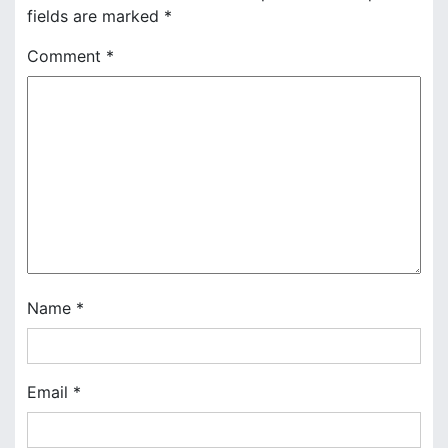
n
fields are marked
*
a
Comment
*
v
i
g
a
t
i
Name
*
o
n
Email
*