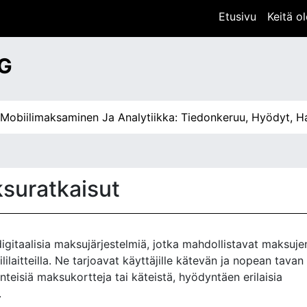
Etusivu
Keitä 
G
imaksaminen Ja Analytiikka: Tiedonkeruu, Hyödyt, Haastee
ksuratkaisut
digitaalisia maksujärjestelmiä, jotka mahdollistavat maksuje
lilaitteilla. Ne tarjoavat käyttäjille kätevän ja nopean tavan
nteisiä maksukortteja tai käteistä, hyödyntäen erilaisia
.