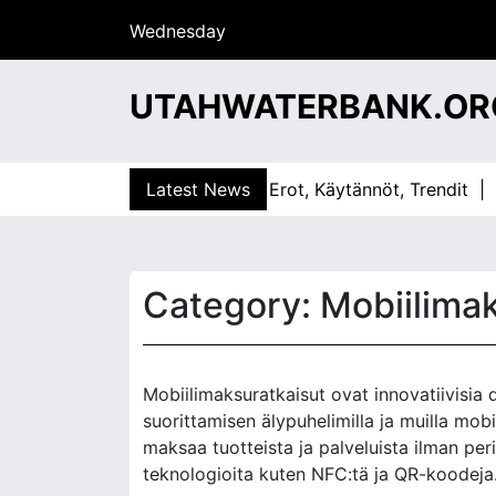
S
Wednesday
k
29/07/2026
i
13:28
p
UTAHWATERBANK.OR
t
o
c
lvelut Eri Kulttuureissa: Erot, Käytännöt, Trendit |
Latest News
Mobiil
o
n
t
e
Category:
Mobiilima
n
t
Mobiilimaksuratkaisut ovat innovatiivisia 
suorittamisen älypuhelimilla ja muilla mobii
maksaa tuotteista ja palveluista ilman peri
teknologioita kuten NFC:tä ja QR-koodeja