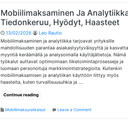
Mobiilimaksaminen Ja Analytiikka
Tiedonkeruu, Hyödyt, Haasteet
13/02/2026
Leo Rautio
Mobiilimaksaminen ja analytiikka tarjoavat yrityksille
mahdollisuuden parantaa asiakastyytyväisyyttä ja kasvatt
myyntiä keräämällä ja analysoimalla käyttäjätietoja. Nämä
työkalut auttavat optimoimaan liiketoimintaprosesseja ja
luomaan personoituja markkinointistrategioita. Kuitenkin
mobiilimaksamisen ja analytiikan käyttöön liittyy myös
haasteita, kuten turvallisuusuhkia ja ....
Continue reading
o
Mobiilimaksuratkaisut
Leave a Comment
n
M
o