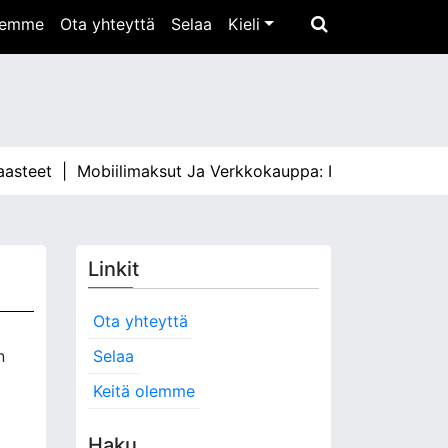
olemme
Ota yhteyttä
Selaa
Kieli
t |
Mobiilimaksut Ja Verkkokauppa: Integraatiot, Edut, Ha
Linkit
Ota yhteyttä
n
Selaa
Keitä olemme
Haku