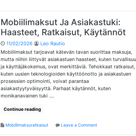
d
t
o
ä
,
b
n
H
i
Mobiilimaksut Ja Asiakastuki:
t
a
i
ö
a
Haasteet, Ratkaisut, Käytännöt
l
:
s
i
S
t
11/02/2026
Leo Rautio
m
ä
e
a
Mobiilimaksut tarjoavat kätevän tavan suorittaa maksuja,
ä
e
k
mutta niihin liittyvät asiakastuen haasteet, kuten turvallisu
n
t
s
t
ja käyttäjäkokemus, ovat merkittäviä. Tehokkaat ratkaisut,
u
e
kuten uusien teknologioiden käyttöönotto ja asiakastuen
t
l
prosessien optimointi, voivat parantaa
J
y
asiakastyytyväisyyttä. Parhaat käytännöt, kuten
a
,
L
monikanavainen tuki ....
V
a
a
i
Continue reading
a
n
t
s
i
o
Mobiilimaksuratkaisut
Leave a Comment
ä
m
n
ä
u