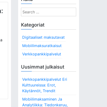
:
S
e
a
Kategoriat
r
c
Digitaaliset maksutavat
h
aa
f
Mobiilimaksuratkaisut
o
Verkkopankkipalvelut
r
:
Uusimmat julkaisut
Verkkopankkipalvelut Eri
Kulttuureissa: Erot,
Käytännöt, Trendit
Mobiilimaksaminen Ja
Analytiikka: Tiedonkeruu,