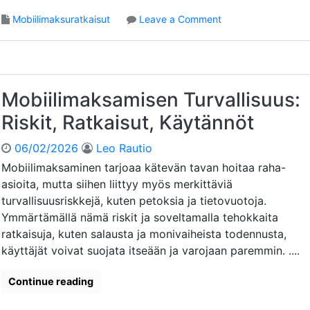
u
t
k
o
Mobiilimaksuratkaisut
Leave a Comment
u
s
n
k
e
M
i
t
o
:
,
b
H
M
i
Mobiilimaksamisen Turvallisuus:
a
u
i
a
Riskit, Ratkaisut, Käytännöt
u
l
s
t
i
t
06/02/2026
Leo Rautio
o
m
e
k
a
Mobiilimaksaminen tarjoaa kätevän tavan hoitaa raha-
e
s
k
asioita, mutta siihen liittyy myös merkittäviä
t
e
s
turvallisuusriskkejä, kuten petoksia ja tietovuotoja.
,
t
a
Ymmärtämällä nämä riskit ja soveltamalla tehokkaita
R
m
a
ratkaisuja, kuten salausta ja monivaiheista todennusta,
i
t
käyttäjät voivat suojata itseään ja varojaan paremmin. ....
n
k
e
a
n
Continue reading
i
J
s
a