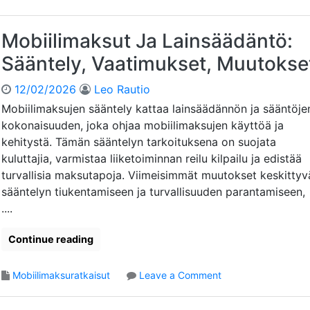
o
y
b
t
i
Mobiilimaksut Ja Lainsäädäntö:
i
i
i
Sääntely, Vaatimukset, Muutokse
l
k
i
k
12/02/2026
Leo Rautio
m
a
a
Mobiilimaksujen sääntely kattaa lainsäädännön ja sääntöje
:
k
kokonaisuuden, joka ohjaa mobiilimaksujen käyttöä ja
T
s
i
kehitystä. Tämän sääntelyn tarkoituksena on suojata
u
e
kuluttajia, varmistaa liiketoiminnan reilu kilpailu ja edistää
t
d
turvallisia maksutapoja. Viimeisimmät muutokset keskittyv
J
o
sääntelyn tiukentamiseen ja turvallisuuden parantamiseen,
a
n
V
....
k
e
e
r
Continue reading
r
k
u
k
u
o
Mobiilimaksuratkaisut
Leave a Comment
o
,
n
k
H
M
a