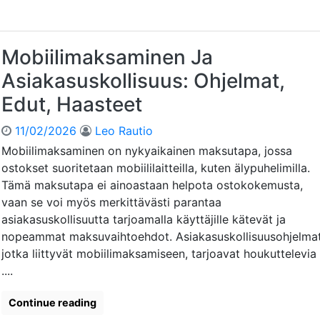
M
d
k
o
ä
s
b
n
e
i
Mobiilimaksaminen Ja
t
t
i
ö
,
Asiakasuskollisuus: Ohjelmat,
l
:
M
i
Edut, Haasteet
S
u
m
ä
u
a
ä
11/02/2026
Leo Rautio
t
k
n
o
Mobiilimaksaminen on nykyaikainen maksutapa, jossa
s
t
k
ostokset suoritetaan mobiililaitteilla, kuten älypuhelimilla.
u
e
s
t
Tämä maksutapa ei ainoastaan helpota ostokokemusta,
l
e
J
vaan se voi myös merkittävästi parantaa
y
t
a
asiakasuskollisuutta tarjoamalla käyttäjille kätevät ja
,
A
V
nopeammat maksuvaihtoehdot. Asiakasuskollisuusohjelmat
s
a
jotka liittyvät mobiilimaksamiseen, tarjoavat houkuttelevia
i
a
....
a
t
k
i
Continue reading
a
m
s