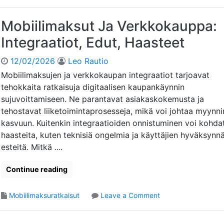
b
i
Mobiilimaksut Ja Verkkokauppa:
i
Integraatiot, Edut, Haasteet
l
i
12/02/2026
Leo Rautio
m
a
Mobiilimaksujen ja verkkokaupan integraatiot tarjoavat
k
tehokkaita ratkaisuja digitaalisen kaupankäynnin
s
sujuvoittamiseen. Ne parantavat asiakaskokemusta ja
a
tehostavat liiketoimintaprosesseja, mikä voi johtaa myynni
m
kasvuun. Kuitenkin integraatioiden onnistuminen voi kohda
i
haasteita, kuten teknisiä ongelmia ja käyttäjien hyväksynn
n
e
esteitä. Mitkä ....
n
J
Continue reading
a
A
o
Mobiilimaksuratkaisut
Leave a Comment
n
n
a
M
l