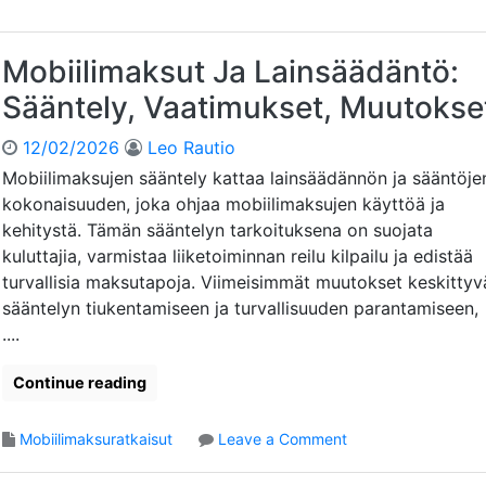
y
o
u
ö
b
p
d
i
Mobiilimaksut Ja Lainsäädäntö:
p
y
i
a
t
Sääntely, Vaatimukset, Muutokse
l
:
,
i
I
H
12/02/2026
Leo Rautio
m
n
a
a
Mobiilimaksujen sääntely kattaa lainsäädännön ja sääntöje
t
a
k
kokonaisuuden, joka ohjaa mobiilimaksujen käyttöä ja
e
s
s
g
kehitystä. Tämän sääntelyn tarkoituksena on suojata
t
u
r
kuluttajia, varmistaa liiketoiminnan reilu kilpailu ja edistää
e
t
a
e
turvallisia maksutapoja. Viimeisimmät muutokset keskittyv
J
a
t
sääntelyn tiukentamiseen ja turvallisuuden parantamiseen,
a
t
L
....
i
a
o
i
Continue reading
t
n
,
s
E
o
Mobiilimaksuratkaisut
Leave a Comment
ä
d
n
ä
u
M