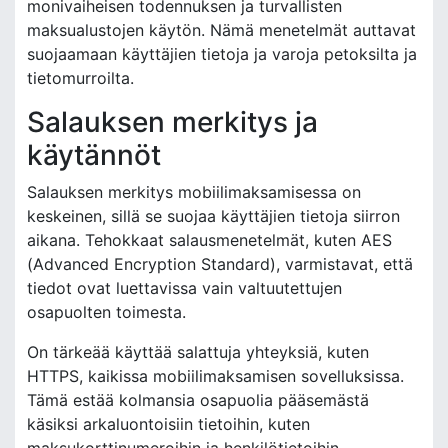
monivaiheisen todennuksen ja turvallisten
maksualustojen käytön. Nämä menetelmät auttavat
suojaamaan käyttäjien tietoja ja varoja petoksilta ja
tietomurroilta.
Salauksen merkitys ja
käytännöt
Salauksen merkitys mobiilimaksamisessa on
keskeinen, sillä se suojaa käyttäjien tietoja siirron
aikana. Tehokkaat salausmenetelmät, kuten AES
(Advanced Encryption Standard), varmistavat, että
tiedot ovat luettavissa vain valtuutettujen
osapuolten toimesta.
On tärkeää käyttää salattuja yhteyksiä, kuten
HTTPS, kaikissa mobiilimaksamisen sovelluksissa.
Tämä estää kolmansia osapuolia pääsemästä
käsiksi arkaluontoisiin tietoihin, kuten
maksukorttinumeroihin ja henkilötietoihin.