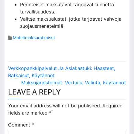
Perinteiset maksutavat tarjoavat tunnetta
turvallisuudesta
Valitse maksualustat, jotka tarjoavat vahvoja
suojausmenetelmiä
Mobiilimaksuratkaisut
P
Verkkopankkipalvelut Ja Asiakastuki: Haasteet,
o
Ratkaisut, Käytännöt
Maksujärjestelmät: Vertailu, Valinta, Käytännöt
s
LEAVE A REPLY
t
Your email address will not be published.
Required
n
fields are marked
*
a
Comment
*