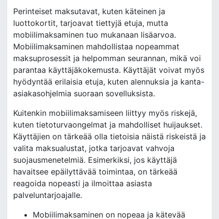
Perinteiset maksutavat, kuten käteinen ja
luottokortit, tarjoavat tiettyjä etuja, mutta
mobiilimaksaminen tuo mukanaan lisäarvoa.
Mobiilimaksaminen mahdollistaa nopeammat
maksuprosessit ja helpomman seurannan, mikä voi
parantaa käyttäjäkokemusta. Käyttäjät voivat myös
hyödyntää erilaisia etuja, kuten alennuksia ja kanta-
asiakasohjelmia suoraan sovelluksista.
Kuitenkin mobiilimaksamiseen liittyy myös riskejä,
kuten tietoturvaongelmat ja mahdolliset huijaukset.
Käyttäjien on tärkeää olla tietoisia näistä riskeistä ja
valita maksualustat, jotka tarjoavat vahvoja
suojausmenetelmiä. Esimerkiksi, jos käyttäjä
havaitsee epäilyttävää toimintaa, on tärkeää
reagoida nopeasti ja ilmoittaa asiasta
palveluntarjoajalle.
Mobiilimaksaminen on nopeaa ja kätevää