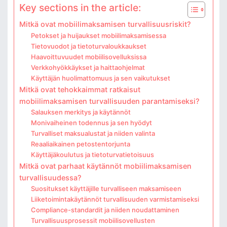
Key sections in the article:
Mitkä ovat mobiilimaksamisen turvallisuusriskit?
Petokset ja huijaukset mobiilimaksamisessa
Tietovuodot ja tietoturvaloukkaukset
Haavoittuvuudet mobiilisovelluksissa
Verkkohyökkäykset ja haittaohjelmat
Käyttäjän huolimattomuus ja sen vaikutukset
Mitkä ovat tehokkaimmat ratkaisut
mobiilimaksamisen turvallisuuden parantamiseksi?
Salauksen merkitys ja käytännöt
Monivaiheinen todennus ja sen hyödyt
Turvalliset maksualustat ja niiden valinta
Reaaliaikainen petostentorjunta
Käyttäjäkoulutus ja tietoturvatietoisuus
Mitkä ovat parhaat käytännöt mobiilimaksamisen
turvallisuudessa?
Suositukset käyttäjille turvalliseen maksamiseen
Liiketoimintakäytännöt turvallisuuden varmistamiseksi
Compliance-standardit ja niiden noudattaminen
Turvallisuusprosessit mobiilisovellusten