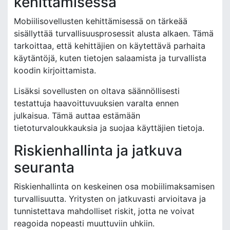
kehittämisessä
Mobiilisovellusten kehittämisessä on tärkeää
sisällyttää turvallisuusprosessit alusta alkaen. Tämä
tarkoittaa, että kehittäjien on käytettävä parhaita
käytäntöjä, kuten tietojen salaamista ja turvallista
koodin kirjoittamista.
Lisäksi sovellusten on oltava säännöllisesti
testattuja haavoittuvuuksien varalta ennen
julkaisua. Tämä auttaa estämään
tietoturvaloukkauksia ja suojaa käyttäjien tietoja.
Riskienhallinta ja jatkuva
seuranta
Riskienhallinta on keskeinen osa mobiilimaksamisen
turvallisuutta. Yritysten on jatkuvasti arvioitava ja
tunnistettava mahdolliset riskit, jotta ne voivat
reagoida nopeasti muuttuviin uhkiin.