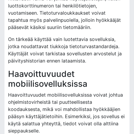
luottokorttinumeron tai henkilötietojen,
vuotamiseen. Tietoturvaloukkaukset voivat
tapahtua myös palvelinpuolella, jolloin hyökkääjät
pääsevät käsiksi suuriin tietomääriin.
On tärkeää käyttää vain luotettavia sovelluksia,
jotka noudattavat tiukkoja tietoturvastandardeja.
Käyttäjät voivat tarkistaa sovellusten arvostelut ja
päivityshistorian ennen lataamista.
Haavoittuvuudet
mobiilisovelluksissa
Haavoittuvuudet mobiilisovelluksissa voivat johtua
ohjelmistovirheistä tai puutteellisesta
koodauksesta, mikä voi mahdollistaa hyökkääjien
pääsyn käyttäjätietoihin. Esimerkiksi, jos sovellus ei
käytä salattua yhteyttä, tiedot voivat olla alttiina
sieppaukselle.