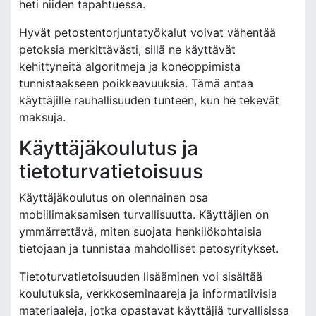
heti niiden tapahtuessa.
Hyvät petostentorjuntatyökalut voivat vähentää
petoksia merkittävästi, sillä ne käyttävät
kehittyneitä algoritmeja ja koneoppimista
tunnistaakseen poikkeavuuksia. Tämä antaa
käyttäjille rauhallisuuden tunteen, kun he tekevät
maksuja.
Käyttäjäkoulutus ja
tietoturvatietoisuus
Käyttäjäkoulutus on olennainen osa
mobiilimaksamisen turvallisuutta. Käyttäjien on
ymmärrettävä, miten suojata henkilökohtaisia
tietojaan ja tunnistaa mahdolliset petosyritykset.
Tietoturvatietoisuuden lisääminen voi sisältää
koulutuksia, verkkoseminaareja ja informatiivisia
materiaaleja, jotka opastavat käyttäjiä turvallisissa