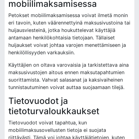
mobiilimaksamisessa
Petokset mobiilimaksamisessa voivat ilmetä monin
eri tavoin, kuten väärennettyinä maksusivustoina tai
huijausviesteinä, jotka houkuttelevat käyttäjiä
antamaan henkilökohtaisia tietojaan. Tällaiset
huijaukset voivat johtaa varojen menettämiseen ja
henkilöllisyyden varkauksiin.
Käyttäjien on oltava varovaisia ja tarkistettava aina
maksusivustojen aitous ennen maksutapahtumien
suorittamista. Vahvat salasanat ja kaksivaiheinen
tunnistautuminen voivat auttaa suojaamaan tilejä.
Tietovuodot ja
tietoturvaloukkaukset
Tietovuodot voivat tapahtua, kun
mobiilimaksusovellusten tietoja ei suojata
riittävästi. Tämä voi johtaa käyttäjätietojen, kuten