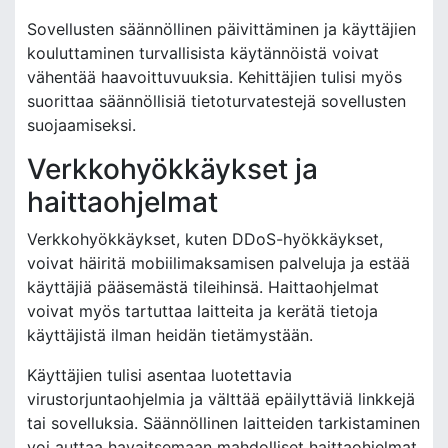
Sovellusten säännöllinen päivittäminen ja käyttäjien
kouluttaminen turvallisista käytännöistä voivat
vähentää haavoittuvuuksia. Kehittäjien tulisi myös
suorittaa säännöllisiä tietoturvatestejä sovellusten
suojaamiseksi.
Verkkohyökkäykset ja
haittaohjelmat
Verkkohyökkäykset, kuten DDoS-hyökkäykset,
voivat häiritä mobiilimaksamisen palveluja ja estää
käyttäjiä pääsemästä tileihinsä. Haittaohjelmat
voivat myös tartuttaa laitteita ja kerätä tietoja
käyttäjistä ilman heidän tietämystään.
Käyttäjien tulisi asentaa luotettavia
virustorjuntaohjelmia ja välttää epäilyttäviä linkkejä
tai sovelluksia. Säännöllinen laitteiden tarkistaminen
voi auttaa havaitsemaan mahdolliset haittaohjelmat