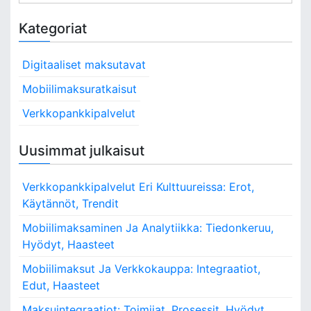
e
a
Kategoriat
r
c
Digitaaliset maksutavat
h
f
Mobiilimaksuratkaisut
o
Verkkopankkipalvelut
r
:
Uusimmat julkaisut
Verkkopankkipalvelut Eri Kulttuureissa: Erot,
Käytännöt, Trendit
Mobiilimaksaminen Ja Analytiikka: Tiedonkeruu,
Hyödyt, Haasteet
Mobiilimaksut Ja Verkkokauppa: Integraatiot,
Edut, Haasteet
Maksuintegraatiot: Toimijat, Prosessit, Hyödyt