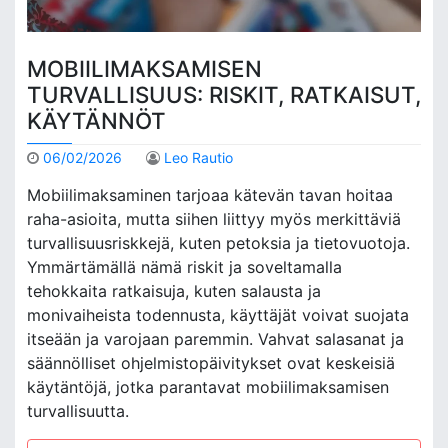
MOBIILIMAKSAMISEN
TURVALLISUUS: RISKIT, RATKAISUT,
KÄYTÄNNÖT
06/02/2026
Leo Rautio
Mobiilimaksaminen tarjoaa kätevän tavan hoitaa
raha-asioita, mutta siihen liittyy myös merkittäviä
turvallisuusriskkejä, kuten petoksia ja tietovuotoja.
Ymmärtämällä nämä riskit ja soveltamalla
tehokkaita ratkaisuja, kuten salausta ja
monivaiheista todennusta, käyttäjät voivat suojata
itseään ja varojaan paremmin. Vahvat salasanat ja
säännölliset ohjelmistopäivitykset ovat keskeisiä
käytäntöjä, jotka parantavat mobiilimaksamisen
turvallisuutta.