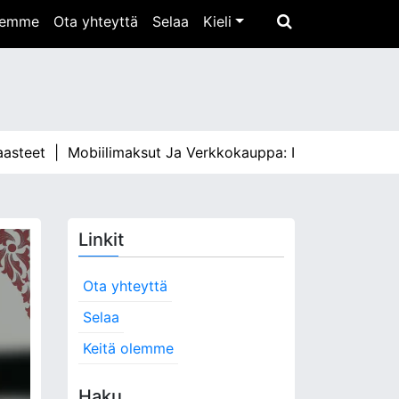
olemme
Ota yhteyttä
Selaa
Kieli
et |
Mobiilimaksut Ja Verkkokauppa: Integraatiot, Edut, H
Linkit
Ota yhteyttä
Selaa
Keitä olemme
Haku