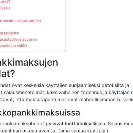
uvat?
lyaika
nteisiin maksutapoihin
nopeudesta
akastyytyväisyyteen
ankkien välillä
nkkimaksujen
dat?
at ovat keskeisiä käyttäjien suojaamiseksi petoksilta ja
at salausmenetelmät, kaksivaiheinen todennus ja käyttäjän
stavat, että maksutapahtumat ovat mahdollisimman turvallis
rkkopankkimaksuissa
kopankkimaksutiedot pysyvät luottamuksellisina. Salaus muu
ukea ilman oikeaa avainta. Tämä suojaa käyttäjän