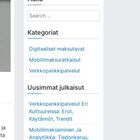
S
e
a
Kategoriat
r
c
Digitaaliset maksutavat
h
f
Mobiilimaksuratkaisut
o
Verkkopankkipalvelut
r
:
Uusimmat julkaisut
Verkkopankkipalvelut Eri
Kulttuureissa: Erot,
Käytännöt, Trendit
 ja
Mobiilimaksaminen Ja
sta
Analytiikka: Tiedonkeruu,