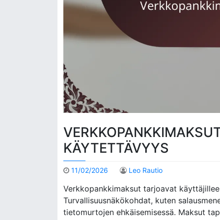
VERKKOPANKKIMAKSUT:
KÄYTETTÄVYYS
11/02/2026
Leo Rautio
Verkkopankkimaksut tarjoavat käyttäjilleen 
Turvallisuusnäkökohdat, kuten salausmenet
tietomurtojen ehkäisemisessä. Maksut ta