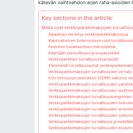
kätevän vaihtoehdon arjen raha-asioiden 
Key sections in the article:
Mitkä ovat verkkopankkimaksujen turvallis
Salauksen merkitys verkkopankkimaksuissa
Kaksivaiheisen todennuksen rooli turvallisuu
Petosten havaitsemisen menetelmät
Käyttäjän vastuullisuus ja suojausvinkit
Verkkopankkien turvallisuusstandardit
Yleisimmät turvallisuusuhat verkkopankkimak
Verkkopankkimaksujen turvallisuuden vertailu 
EUn tietosuoja-asetuksen (GDPR) vaikutus v
Verkkopankkimaksujen turvallisuuden paranta
Verkkopankkimaksujen turvallisuuden auditoin
Verkkopankkimaksujen turvallisuusongelmien 
Verkkopankkimaksujen turvallisuuden tulevai
Verkkopankkimaksujen turvallisuuden arvioint
Verkkopankkimaksujen turvallisuuden vaikutus
Verkkopankkimaksujen turvallisuus ja mobiililai
Verkkopankkimaksujen turvallisuuden koulutus