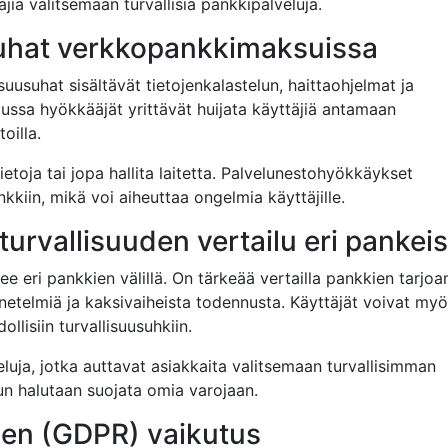
iä valitsemaan turvallisia pankkipalveluja.
suhat verkkopankkimaksuissa
usuhat sisältävät tietojenkalastelun, haittaohjelmat ja
ussa hyökkääjät yrittävät huijata käyttäjiä antamaan
oilla.
etoja tai jopa hallita laitetta. Palvelunestohyökkäykset
kiin, mikä voi aiheuttaa ongelmia käyttäjille.
rvallisuuden vertailu eri pankei
e eri pankkien välillä. On tärkeää vertailla pankkien tarjoa
netelmiä ja kaksivaiheista todennusta. Käyttäjät voivat my
llisiin turvallisuusuhkiin.
eluja, jotka auttavat asiakkaita valitsemaan turvallisimman
un halutaan suojata omia varojaan.
sen (GDPR) vaikutus