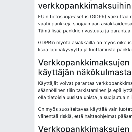
verkkopankkimaksuihin
EU:n tietosuoja-asetus (GDPR) vaikuttaa 
vaatii pankkeja suojaamaan asiakkaidensa 
Tämä lisää pankkien vastuuta ja parantaa 
GDPR:n myötä asiakkailla on myös oikeus t
lisää läpinäkyvyyttä ja luottamusta pankki
Verkkopankkimaksujen 
käyttäjän näkökulmasta
Käyttäjät voivat parantaa verkkopankkimak
säännöllinen tilin tarkistaminen ja epäilytt
olla tietoisia uusista uhista ja suojautua nii
On myös suositeltavaa käyttää vain luotet
vähentää riskiä, että haittaohjelmat pääsevä
Verkkopankkimaksujen t