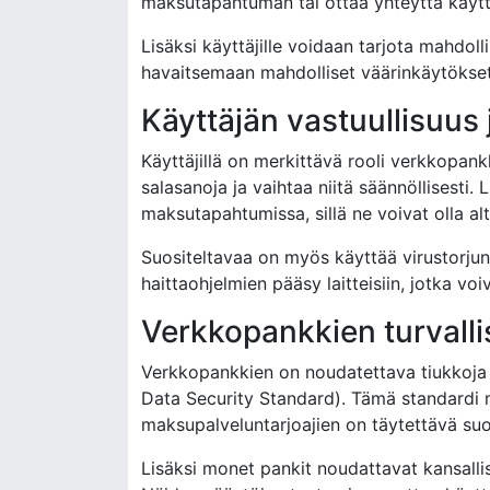
maksutapahtuman tai ottaa yhteyttä käytt
Lisäksi käyttäjille voidaan tarjota mahdoll
havaitsemaan mahdolliset väärinkäytökset 
Käyttäjän vastuullisuus 
Käyttäjillä on merkittävä rooli verkkopan
salasanoja ja vaihtaa niitä säännöllisesti. 
maksutapahtumissa, sillä ne voivat olla alt
Suositeltavaa on myös käyttää virustorjunt
haittaohjelmien pääsy laitteisiin, jotka voi
Verkkopankkien turvall
Verkkopankkien on noudatettava tiukkoja 
Data Security Standard). Tämä standardi m
maksupalveluntarjoajien on täytettävä su
Lisäksi monet pankit noudattavat kansallisi