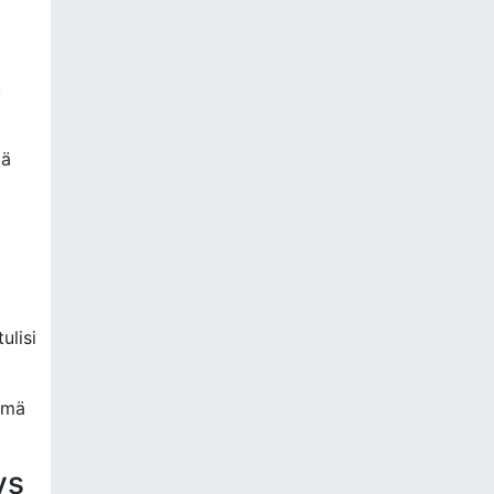
.
mä
ulisi
ämä
ys