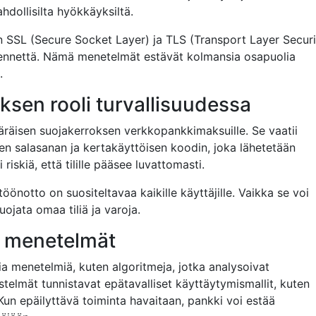
hdollisilta hyökkäyksiltä.
n SSL (Secure Socket Layer) ja TLS (Transport Layer Securi
ikennettä. Nämä menetelmät estävät kolmansia osapuolia
.
sen rooli turvallisuudessa
äräisen suojakerroksen verkkopankkimaksuille. Se vaatii
en salasanan ja kertakäyttöisen koodin, joka lähetetään
skiä, että tilille pääsee luvattomasti.
öönotto on suositeltavaa kaikille käyttäjille. Vaikka se voi
uojata omaa tiliä ja varoja.
n menetelmät
ia menetelmiä, kuten algoritmeja, jotka analysoivat
telmät tunnistavat epätavalliset käyttäytymismallit, kuten
 Kun epäilyttävä toiminta havaitaan, pankki voi estää