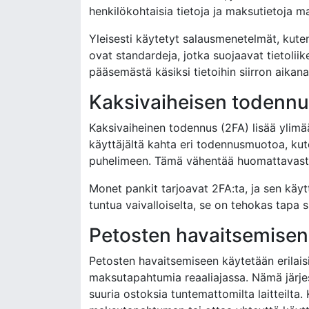
henkilökohtaisia tietoja ja maksutietoja ma
Yleisesti käytetyt salausmenetelmät, kute
ovat standardeja, jotka suojaavat tietoli
pääsemästä käsiksi tietoihin siirron aikana
Kaksivaiheisen todennuk
Kaksivaiheinen todennus (2FA) lisää ylimä
käyttäjältä kahta eri todennusmuotoa, kut
puhelimeen. Tämä vähentää huomattavasti ri
Monet pankit tarjoavat 2FA:ta, ja sen käytt
tuntua vaivalloiselta, se on tehokas tapa s
Petosten havaitsemise
Petosten havaitsemiseen käytetään erilais
maksutapahtumia reaaliajassa. Nämä järjes
suuria ostoksia tuntemattomilta laitteilta.