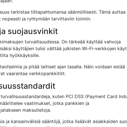
äjään.
isuus tarkistaa tilitapahtumansa säännöllisesti. Tämä auttaa
nopeasti ja ryhtymään tarvittaviin toimiin.
ja suojausvinkit
kkimaksujen turvallisuudessa. On tärkeää käyttää vahvoja
Lisäksi käyttäjien tulisi välttää julkisten Wi-Fi-verkkojen käy
tiita hyökkäyksille.
aohjelmia ja pitää laitteet ajan tasalla. Näin voidaan estää
vat vaarantaa verkkopankkitilit.
isuusstandardit
turvallisuusstandardeja, kuten PCI DSS (Payment Card Ind
äärittelee vaatimukset, jotka pankkien ja
ojatakseen maksutietoja.
a ja kansainvälisiä sääntöjä, jotka lisäävät asiakkaiden suo