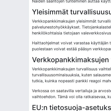
Näiden sääntöjen tunteminen auttaa käyttäj
Yleisimmät turvallisuu
Verkkopankkimaksujen yleisimmät turvallisu
palvelunestohyökkäykset. Tietojenkalastel
henkilökohtaisia tietojaan valeverkkosivust
Haittaohjelmat voivat varastaa käyttäjän ti
puolestaan voivat estää pääsyn verkkopank
Verkkopankkimaksujen tu
Verkkopankkimaksujen turvallisuus vaihtele
turvallisuusominaisuuksia, kuten salausme
tutkia, kuinka nopeasti pankki reagoi mahdo
Verkossa on saatavilla vertailuja ja arvost
vaihtoehdon. Tämä voi olla ratkaisevaa, k
EU:n tietosuoja-asetuk