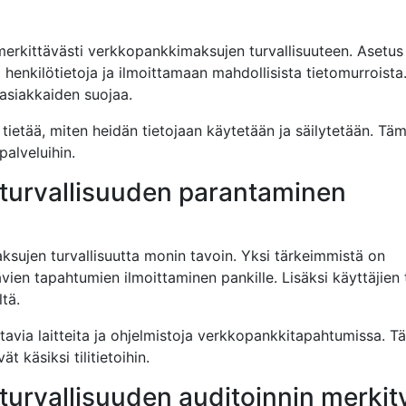
merkittävästi verkkopankkimaksujen turvallisuuteen. Asetus
henkilötietoja ja ilmoittamaan mahdollisista tietomurroista
asiakkaiden suojaa.
ietää, miten heidän tietojaan käytetään ja säilytetään. Tä
palveluihin.
turvallisuuden parantaminen
sujen turvallisuutta monin tavoin. Yksi tärkeimmistä on
ävien tapahtumien ilmoittaminen pankille. Lisäksi käyttäjien t
ltä.
tavia laitteita ja ohjelmistoja verkkopankkitapahtumissa. T
t käsiksi tilitietoihin.
urvallisuuden auditoinnin merkit