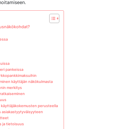
hoitamiseen.
uusnäkökohdat?
dessa
suissa
eri pankeissa
erkkopankkimaksuihin
minen käyttäjän näkökulmasta
nin merkitys
ratkaiseminen
suus
i käyttäjäkokemusten perusteella
 asiakastyytyväisyyteen
tteet
 ja tietoisuus