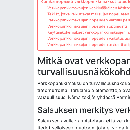
Kuinka nopeasti verkkopankkimaksut toteut
Verkkopankkimaksujen keskimääräinen käsitte
Tekijät, jotka vaikuttavat maksujen nopeuteen
Verkkopankkimaksujen nopeuden vertailu peri
Verkkopankkimaksujen nopeuden optimointi
Käyttäjäkokemukset verkkopankkimaksujen 
Verkkopankkimaksujen nopeuden vaikutus asi
Verkkopankkimaksujen nopeuden arviointi eri p
Mitkä ovat verkkopa
turvallisuusnäkökoh
Verkkopankkimaksujen turvallisuusnäkökohd
tietomurroilta. Tärkeimpiä elementtejä ov
vastuullisuus. Nämä tekijät yhdessä varmi
Salauksen merkitys ve
Salauksen avulla varmistetaan, että verk
tiedot sellaiseen muotoon, jota ei voida l