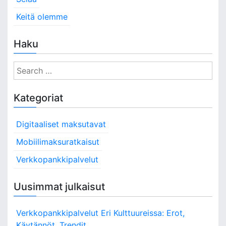
Keitä olemme
Haku
S
e
a
Kategoriat
r
c
Digitaaliset maksutavat
h
f
Mobiilimaksuratkaisut
o
Verkkopankkipalvelut
r
:
Uusimmat julkaisut
Verkkopankkipalvelut Eri Kulttuureissa: Erot,
Käytännöt, Trendit