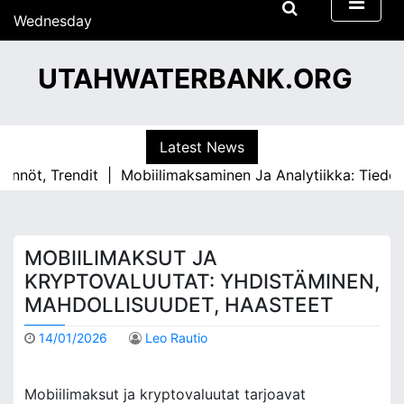
S
Wednesday
k
29/07/2026
i
13:28
UTAHWATERBANK.ORG
p
t
o
c
Latest News
o
t, Trendit |
Mobiilimaksaminen Ja Analytiikka: Tiedonkeru
n
t
e
n
MOBIILIMAKSUT JA
t
KRYPTOVALUUTAT: YHDISTÄMINEN,
MAHDOLLISUUDET, HAASTEET
14/01/2026
Leo Rautio
Mobiilimaksut ja kryptovaluutat tarjoavat