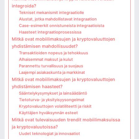
integroida?
Tekniset mekanismit integraatiolle
Alustat, jotka mahdollistavat integraation
Case-esimerkit onnistuneista integraatioista
Haasteet integraatioprosessissa
Mitkä ovat mobiilimaksujen ja kryptovaluuttojen
yhdistämisen mahdollisuudet?
Transaktioiden nopeus ja tehokkuus
Alhaisemmat maksut ja kulut
Parannettu turvallisuus ja suojaus
Laajempi asiakaskunta ja markkinat
Mitkä ovat mobiilimaksujen ja kryptovaluuttojen
yhdistämisen haasteet?
Sääntelykysymykset ja lainsäädäntö
Tietoturva- ja yksityisyysongelmat
Kryptovaluuttojen volatiliteetti ja riskit
Käyttäjien hyväksynnän esteet
Mitkä ovat tulevaisuuden trendit mobiilimaksuissa
ja kryptovaluutoissa?
Uudet teknologiat ja innovaatiot