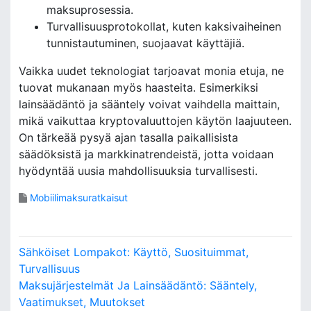
maksuprosessia.
Turvallisuusprotokollat, kuten kaksivaiheinen
tunnistautuminen, suojaavat käyttäjiä.
Vaikka uudet teknologiat tarjoavat monia etuja, ne
tuovat mukanaan myös haasteita. Esimerkiksi
lainsäädäntö ja sääntely voivat vaihdella maittain,
mikä vaikuttaa kryptovaluuttojen käytön laajuuteen.
On tärkeää pysyä ajan tasalla paikallisista
säädöksistä ja markkinatrendeistä, jotta voidaan
hyödyntää uusia mahdollisuuksia turvallisesti.
Mobiilimaksuratkaisut
P
Sähköiset Lompakot: Käyttö, Suosituimmat,
o
Turvallisuus
Maksujärjestelmät Ja Lainsäädäntö: Sääntely,
s
Vaatimukset, Muutokset