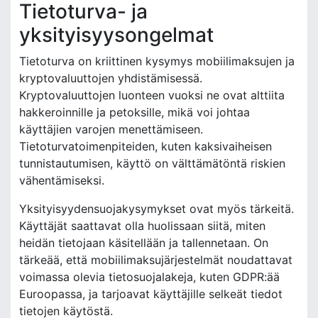
Tietoturva- ja
yksityisyysongelmat
Tietoturva on kriittinen kysymys mobiilimaksujen ja
kryptovaluuttojen yhdistämisessä.
Kryptovaluuttojen luonteen vuoksi ne ovat alttiita
hakkeroinnille ja petoksille, mikä voi johtaa
käyttäjien varojen menettämiseen.
Tietoturvatoimenpiteiden, kuten kaksivaiheisen
tunnistautumisen, käyttö on välttämätöntä riskien
vähentämiseksi.
Yksityisyydensuojakysymykset ovat myös tärkeitä.
Käyttäjät saattavat olla huolissaan siitä, miten
heidän tietojaan käsitellään ja tallennetaan. On
tärkeää, että mobiilimaksujärjestelmät noudattavat
voimassa olevia tietosuojalakeja, kuten GDPR:ää
Euroopassa, ja tarjoavat käyttäjille selkeät tiedot
tietojen käytöstä.