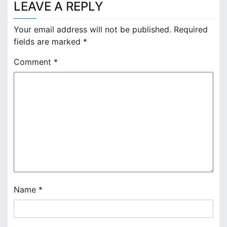
LEAVE A REPLY
t
n
Your email address will not be published.
Required
fields are marked
*
a
Comment
*
v
i
g
a
t
i
o
Name
*
n