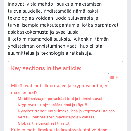
innovatiivisia mahdollisuuksia maksamisen
tulevaisuudelle. Yhdistämällä nämä kaksi
teknologiaa voidaan luoda sujuvampia ja
turvallisempia maksutapahtumia, jotka parantavat
asiakaskokemusta ja avaa uusia
liiketoimintamahdollisuuksia. Kuitenkin, tämän
yhdistelmän onnistuminen vaatii huolellista
suunnittelua ja teknologisia ratkaisuja.
Key sections in the article:
Mitkä ovat mobiilimaksujen ja kryptovaluuttojen
määritelmät?
Mobiilimaksujen peruskäsitteet ja toimintatavat
Kryptovaluuttojen määritelmä ja käyttö
Nykyiset trendit mobiilimaksuissa ja kryptovaluutoissa
Vertailu perinteisten maksutapojen kanssa
Globaalit ja paikalliset tilastot
Kuinka mobiilimaksut ja kryptovaluutat voidaan