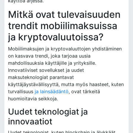
käyttöä arjessa.
Mitkä ovat tulevaisuuden
trendit mobiilimaksuissa
ja kryptovaluutoissa?
Mobiilimaksujen ja kryptovaluuttojen yhdistäminen
on kasvava trendi, joka tarjoaa uusia
mahdollisuuksia käyttäjille ja yrityksille.
Innovatiiviset sovellukset ja uudet
maksuteknologiat parantavat
käyttäjäystävällisyyttä, mutta myös haasteet, kuten
turvallisuus
ja lainsäädäntö
, ovat tärkeitä
huomioitavia seikkoja.
Uudet teknologiat ja
innovaatiot
Uudet teknologiat, kuten blockchain ja älykkäät