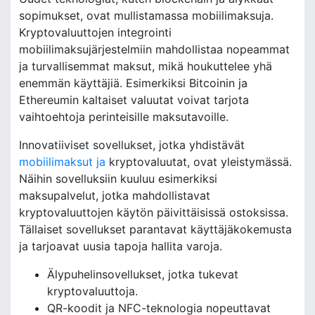
sopimukset, ovat mullistamassa mobiilimaksuja.
Kryptovaluuttojen integrointi
mobiilimaksujärjestelmiin mahdollistaa nopeammat
ja turvallisemmat maksut, mikä houkuttelee yhä
enemmän käyttäjiä. Esimerkiksi Bitcoinin ja
Ethereumin kaltaiset valuutat voivat tarjota
vaihtoehtoja perinteisille maksutavoille.
Innovatiiviset sovellukset, jotka yhdistävät
mobiilimaksut ja
kryptovaluutat, ovat yleistymässä.
Näihin sovelluksiin kuuluu esimerkiksi
maksupalvelut, jotka mahdollistavat
kryptovaluuttojen käytön päivittäisissä ostoksissa.
Tällaiset sovellukset parantavat käyttäjäkokemusta
ja tarjoavat uusia tapoja hallita varoja.
Älypuhelinsovellukset, jotka tukevat
kryptovaluuttoja.
QR-koodit ja NFC-teknologia nopeuttavat