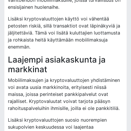
vaihtoehdon mobiilimaksuille, joissa turvallisuus on
ensisijainen huolenaihe.
Lisäksi kryptovaluuttojen käyttö voi vähentää
petosten riskiä, sillä transaktiot ovat läpinäkyviä ja
jäljitettäviä. Tämä voi lisätä kuluttajien luottamusta
ja rohkaista heitä käyttämään mobiilimaksuja
enemmän.
Laajempi asiakaskunta ja
markkinat
Mobiilimaksujen ja kryptovaluuttojen yhdistäminen
voi avata uusia markkinoita, erityisesti niissä
maissa, joissa perinteiset pankkipalvelut ovat
rajalliset. Kryptovaluutat voivat tarjota pääsyn
rahoituspalveluihin ihmisille, joilla ei ole pankkitiliä.
Lisäksi kryptovaluuttojen suosio nuorempien
sukupolvien keskuudessa voi laajentaa