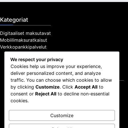
Kategoriat
Digitaaliset maksutavat
Mobiilimaksuratkaisut
Verkkopankkipalvelut
We respect your privacy
Cookies help us improve your experience,
deliver personalized content, and analyze
Oikeudellinen
traffic. You can choose which cookies to allow
by clicking
Customize
. Click
Accept All
to
Ota yhteyttä
consent or
Reject All
to decline non-essential
Tietosuojapolitiikka
cookies.
Käyttöehdot
Keitä olemme
Customize
Evästeasetukset