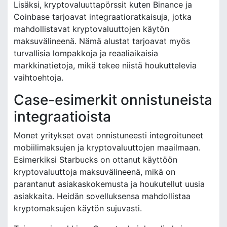
Lisäksi, kryptovaluuttapörssit kuten Binance ja
Coinbase tarjoavat integraatioratkaisuja, jotka
mahdollistavat kryptovaluuttojen käytön
maksuvälineenä. Nämä alustat tarjoavat myös
turvallisia lompakkoja ja reaaliaikaisia
markkinatietoja, mikä tekee niistä houkuttelevia
vaihtoehtoja.
Case-esimerkit onnistuneista
integraatioista
Monet yritykset ovat onnistuneesti integroituneet
mobiilimaksujen ja kryptovaluuttojen maailmaan.
Esimerkiksi Starbucks on ottanut käyttöön
kryptovaluuttoja maksuvälineenä, mikä on
parantanut asiakaskokemusta ja houkutellut uusia
asiakkaita. Heidän sovelluksensa mahdollistaa
kryptomaksujen käytön sujuvasti.