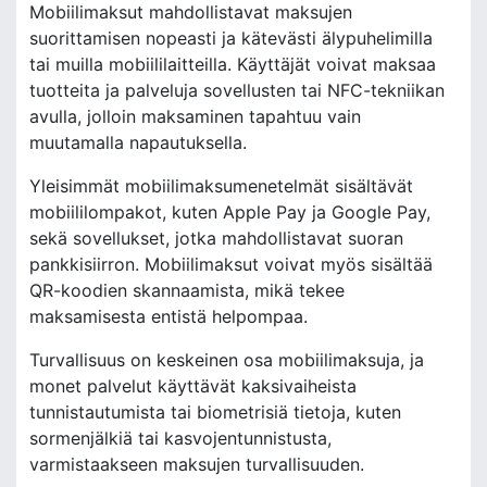
Mobiilimaksut mahdollistavat maksujen
suorittamisen nopeasti ja kätevästi älypuhelimilla
tai muilla mobiililaitteilla. Käyttäjät voivat maksaa
tuotteita ja palveluja sovellusten tai NFC-tekniikan
avulla, jolloin maksaminen tapahtuu vain
muutamalla napautuksella.
Yleisimmät mobiilimaksumenetelmät sisältävät
mobiililompakot, kuten Apple Pay ja Google Pay,
sekä sovellukset, jotka mahdollistavat suoran
pankkisiirron. Mobiilimaksut voivat myös sisältää
QR-koodien skannaamista, mikä tekee
maksamisesta entistä helpompaa.
Turvallisuus on keskeinen osa mobiilimaksuja, ja
monet palvelut käyttävät kaksivaiheista
tunnistautumista tai biometrisiä tietoja, kuten
sormenjälkiä tai kasvojentunnistusta,
varmistaakseen maksujen turvallisuuden.