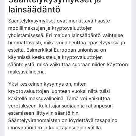
lainsäädäntö
Sääntelykysymykset ovat merkittävä haaste
mobiilimaksujen ja kryptovaluuttojen
yhdistämisessä. Eri maiden lainsäädäntö vaihtelee
huomattavasti, mikä voi aiheuttaa epäselvyyksiä ja
esteitä. Esimerkiksi Euroopan unionissa on
käynnissä keskusteluja kryptovaluuttojen
sääntelystä, mikä vaikuttaa suoraan niiden käyttöön
maksuvälineenä.
Yksi keskeinen kysymys on, miten
kryptovaluuttojen luonteen vuoksi niitä tulisi
käsitellä maksuvälineinä. Tämä voi vaikuttaa
verotukseen, kuluttajansuojaan ja rahanpesun
estämiseen liittyviin sääntöihin.
Sääntelyviranomaisten on löydettävä tasapaino
innovaatioiden ja kuluttajansuojan välillä.