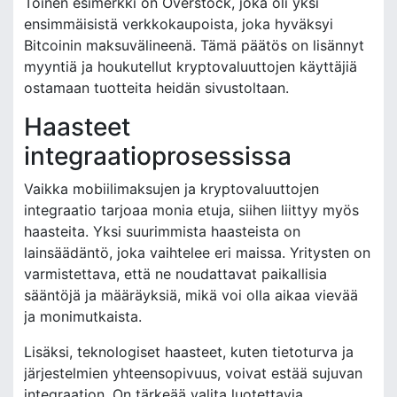
Toinen esimerkki on Overstock, joka oli yksi
ensimmäisistä verkkokaupoista, joka hyväksyi
Bitcoinin maksuvälineenä. Tämä päätös on lisännyt
myyntiä ja houkutellut kryptovaluuttojen käyttäjiä
ostamaan tuotteita heidän sivustoltaan.
Haasteet
integraatioprosessissa
Vaikka mobiilimaksujen ja kryptovaluuttojen
integraatio tarjoaa monia etuja, siihen liittyy myös
haasteita. Yksi suurimmista haasteista on
lainsäädäntö, joka vaihtelee eri maissa. Yritysten on
varmistettava, että ne noudattavat paikallisia
sääntöjä ja määräyksiä, mikä voi olla aikaa vievää
ja monimutkaista.
Lisäksi, teknologiset haasteet, kuten tietoturva ja
järjestelmien yhteensopivuus, voivat estää sujuvan
integraation. On tärkeää valita luotettavia