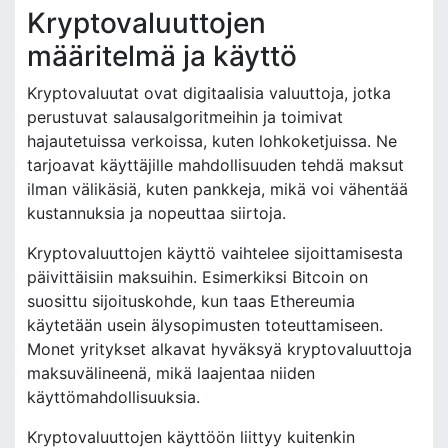
Kryptovaluuttojen
määritelmä ja käyttö
Kryptovaluutat ovat digitaalisia valuuttoja, jotka
perustuvat salausalgoritmeihin ja toimivat
hajautetuissa verkoissa, kuten lohkoketjuissa. Ne
tarjoavat käyttäjille mahdollisuuden tehdä maksut
ilman välikäsiä, kuten pankkeja, mikä voi vähentää
kustannuksia ja nopeuttaa siirtoja.
Kryptovaluuttojen käyttö vaihtelee sijoittamisesta
päivittäisiin maksuihin. Esimerkiksi Bitcoin on
suosittu sijoituskohde, kun taas Ethereumia
käytetään usein älysopimusten toteuttamiseen.
Monet yritykset alkavat hyväksyä kryptovaluuttoja
maksuvälineenä, mikä laajentaa niiden
käyttömahdollisuuksia.
Kryptovaluuttojen käyttöön liittyy kuitenkin