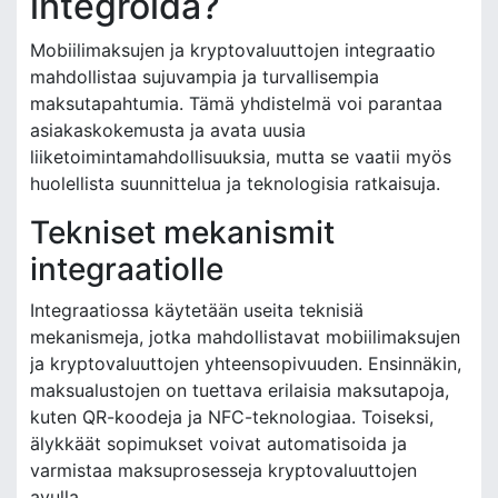
integroida?
Mobiilimaksujen ja kryptovaluuttojen integraatio
mahdollistaa sujuvampia ja turvallisempia
maksutapahtumia. Tämä yhdistelmä voi parantaa
asiakaskokemusta ja avata uusia
liiketoimintamahdollisuuksia, mutta se vaatii myös
huolellista suunnittelua ja teknologisia ratkaisuja.
Tekniset mekanismit
integraatiolle
Integraatiossa käytetään useita teknisiä
mekanismeja, jotka mahdollistavat mobiilimaksujen
ja kryptovaluuttojen yhteensopivuuden. Ensinnäkin,
maksualustojen on tuettava erilaisia maksutapoja,
kuten QR-koodeja ja NFC-teknologiaa. Toiseksi,
älykkäät sopimukset voivat automatisoida ja
varmistaa maksuprosesseja kryptovaluuttojen
avulla.