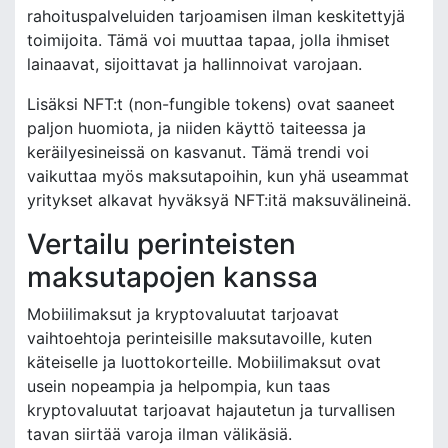
rahoituspalveluiden tarjoamisen ilman keskitettyjä
toimijoita. Tämä voi muuttaa tapaa, jolla ihmiset
lainaavat, sijoittavat ja hallinnoivat varojaan.
Lisäksi NFT:t (non-fungible tokens) ovat saaneet
paljon huomiota, ja niiden käyttö taiteessa ja
keräilyesineissä on kasvanut. Tämä trendi voi
vaikuttaa myös maksutapoihin, kun yhä useammat
yritykset alkavat hyväksyä NFT:itä maksuvälineinä.
Vertailu perinteisten
maksutapojen kanssa
Mobiilimaksut ja kryptovaluutat tarjoavat
vaihtoehtoja perinteisille maksutavoille, kuten
käteiselle ja luottokorteille. Mobiilimaksut ovat
usein nopeampia ja helpompia, kun taas
kryptovaluutat tarjoavat hajautetun ja turvallisen
tavan siirtää varoja ilman välikäsiä.