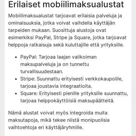
Erilaiset mobiilimaksualustat
Mobiilimaksualustat tarjoavat erilaisia palveluja ja
ominaisuuksia, jotka voivat vaihdella käyttäjän
tarpeiden mukaan. Suosittuja alustoja ovat
esimerkiksi PayPal, Stripe ja Square, jotka tarjoavat
helppoja ratkaisuja sekä kuluttajille että yrityksille.
PayPal: Tarjoaa laajan valikoiman
maksupalveluja ja on tunnettu
turvallisuudestaan.
Stripe: Suunnattu erityisesti verkkokaupoille,
tarjoaa joustavia integraatioita.
Square: Erityisesti pienille yrityksille suunnattu,
tarjoaa helppokäyttöisiä maksupäätteitä.
Nämä alustat voivat myös integroida muita
maksutapoja, mikä tekee niistä monipuolisia
vaihtoehtoja eri käyttäjäryhmille.