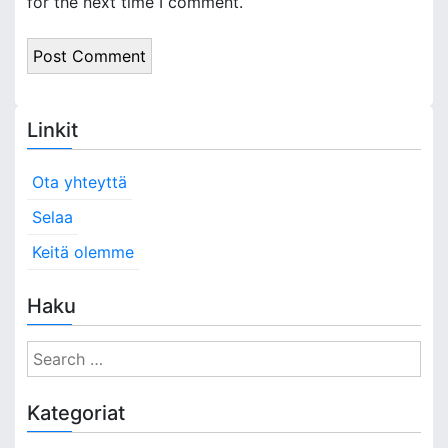
for the next time I comment.
Linkit
Ota yhteyttä
Selaa
Keitä olemme
Haku
S
e
a
Kategoriat
r
c