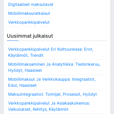
Digitaaliset maksutavat
h
f
Mobiilimaksuratkaisut
o
Verkkopankkipalvelut
r
:
Uusimmat julkaisut
Verkkopankkipalvelut Eri Kulttuureissa: Erot,
Käytännöt, Trendit
Mobiilimaksaminen Ja Analytiikka: Tiedonkeruu,
Hyödyt, Haasteet
Mobiilimaksut Ja Verkkokauppa: Integraatiot,
Edut, Haasteet
Maksuintegraatiot: Toimijat, Prosessit, Hyödyt
Verkkopankkipalvelut Ja Asiakaskokemus:
Vaikutukset, Kehitys, Käytännöt