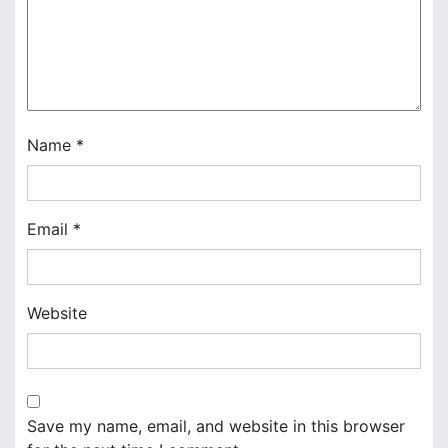
a
t
i
o
Name
*
n
Email
*
Website
Save my name, email, and website in this browser