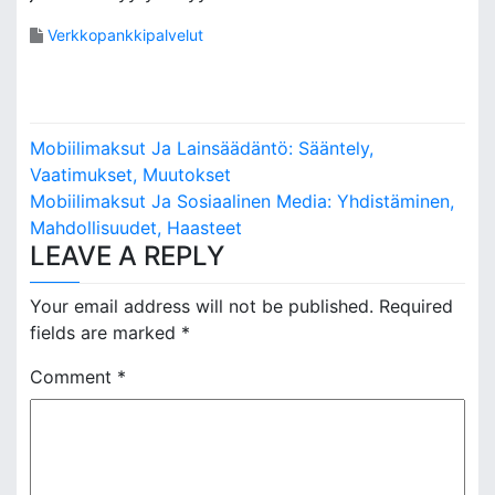
Verkkopankkipalvelut
P
Mobiilimaksut Ja Lainsäädäntö: Sääntely,
o
Vaatimukset, Muutokset
Mobiilimaksut Ja Sosiaalinen Media: Yhdistäminen,
s
Mahdollisuudet, Haasteet
LEAVE A REPLY
t
n
Your email address will not be published.
Required
fields are marked
*
a
Comment
*
v
i
g