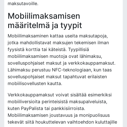
maksutavoille.
Mobiilimaksamisen
määritelmä ja tyypit
Mobiilimaksaminen kattaa useita maksutapoja,
jotka mahdollistavat maksujen tekemisen ilman
fyysistä korttia tai käteistä. Tyypillisiä
mobiilimaksamisen muotoja ovat lähimaksu,
sovelluspohjaiset maksut ja verkkokauppamaksut.
Lähimaksu perustuu NFC-teknologiaan, kun taas
sovelluspohjaiset maksut tapahtuvat erilaisten
mobiilisovellusten kautta.
Verkkokauppamaksut voivat sisältää esimerkiksi
mobiiliversioita perinteisistä maksupalveluista,
kuten PayPalista tai pankkisiirroista.
Mobiilimaksamisen joustavuus ja monipuolisuus
tekevät siitä houkuttelevan vaihtoehdon kuluttajille