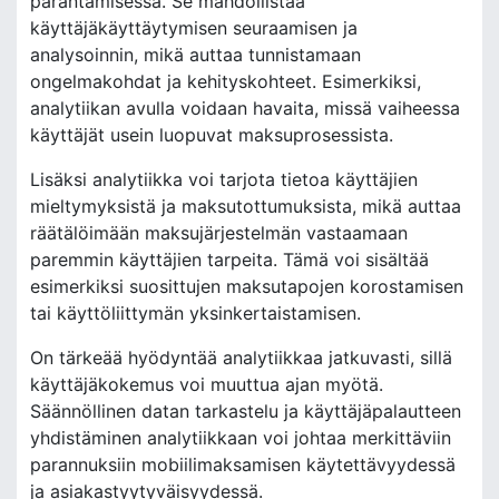
parantamisessa. Se mahdollistaa
käyttäjäkäyttäytymisen seuraamisen ja
analysoinnin, mikä auttaa tunnistamaan
ongelmakohdat ja kehityskohteet. Esimerkiksi,
analytiikan avulla voidaan havaita, missä vaiheessa
käyttäjät usein luopuvat maksuprosessista.
Lisäksi analytiikka voi tarjota tietoa käyttäjien
mieltymyksistä ja maksutottumuksista, mikä auttaa
räätälöimään maksujärjestelmän vastaamaan
paremmin käyttäjien tarpeita. Tämä voi sisältää
esimerkiksi suosittujen maksutapojen korostamisen
tai käyttöliittymän yksinkertaistamisen.
On tärkeää hyödyntää analytiikkaa jatkuvasti, sillä
käyttäjäkokemus voi muuttua ajan myötä.
Säännöllinen datan tarkastelu ja käyttäjäpalautteen
yhdistäminen analytiikkaan voi johtaa merkittäviin
parannuksiin mobiilimaksamisen käytettävyydessä
ja asiakastyytyväisyydessä.