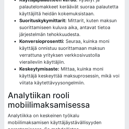
palautelomakkeet keräävät suoraa palautetta
käyttäjiltä heidän kokemuksistaan.
Suorituskykymittarit:
Mittarit, kuten maksun
suorittamiseen kuluva aika, antavat tietoa
järjestelmän tehokkuudesta.
Konversioprosentti:
Seuraa, kuinka moni
käyttäjä onnistuu suorittamaan maksun
verrattuna yrityksen verkkosivustolla
vieraileviin käyttäjiin.
Keskeytymisaste:
Mittaa, kuinka moni
käyttäjä keskeyttää maksuprosessin, mikä voi
viitata käytettävyysongelmiin.
Analytiikan rooli
mobiilimaksamisessa
Analytiikka on keskeinen työkalu
mobiilimaksamisen käyttäjäystävällisyyden