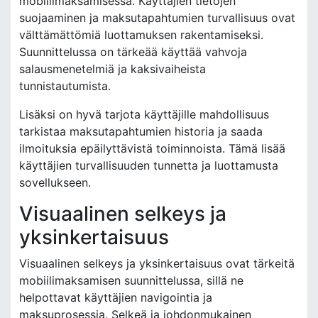
mobiilimaksamisessa. Käyttäjien tietojen
suojaaminen ja maksutapahtumien turvallisuus ovat
välttämättömiä luottamuksen rakentamiseksi.
Suunnittelussa on tärkeää käyttää vahvoja
salausmenetelmiä ja kaksivaiheista
tunnistautumista.
Lisäksi on hyvä tarjota käyttäjille mahdollisuus
tarkistaa maksutapahtumien historia ja saada
ilmoituksia epäilyttävistä toiminnoista. Tämä lisää
käyttäjien turvallisuuden tunnetta ja luottamusta
sovellukseen.
Visuaalinen selkeys ja
yksinkertaisuus
Visuaalinen selkeys ja yksinkertaisuus ovat tärkeitä
mobiilimaksamisen suunnittelussa, sillä ne
helpottavat käyttäjien navigointia ja
maksuprosessia. Selkeä ja johdonmukainen