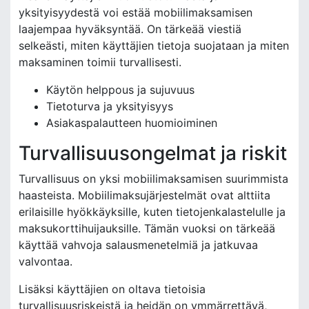
yksityisyydestä voi estää mobiilimaksamisen
laajempaa hyväksyntää. On tärkeää viestiä
selkeästi, miten käyttäjien tietoja suojataan ja miten
maksaminen toimii turvallisesti.
Käytön helppous ja sujuvuus
Tietoturva ja yksityisyys
Asiakaspalautteen huomioiminen
Turvallisuusongelmat ja riskit
Turvallisuus on yksi mobiilimaksamisen suurimmista
haasteista. Mobiilimaksujärjestelmät ovat alttiita
erilaisille hyökkäyksille, kuten tietojenkalastelulle ja
maksukorttihuijauksille. Tämän vuoksi on tärkeää
käyttää vahvoja salausmenetelmiä ja jatkuvaa
valvontaa.
Lisäksi käyttäjien on oltava tietoisia
turvallisuusriskeistä ja heidän on ymmärrettävä,