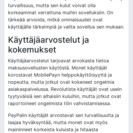
turvallisuus, mutta sen kulut voivat olla
korkeammat verrattuna muihin sovelluksiin. On
tärkeää arvioida, mitkä ominaisuudet ovat
käyttäjälle tärkeimpiä ja valita sovellus sen mukaan.
Käyttäjäarvostelut ja
kokemukset
Käyttäjäarvostelut tarjoavat arvokasta tietoa
maksusovellusten käytöstä. Monet käyttäjät
korostavat MobilePayn helppokäyttöisyyttä ja
nopeutta, mutta jotkut ovat kokeneet ongelmia
asiakaspalvelussa. Revolutista käyttäjät ovat usein
tyytyväisiä sen alhaisiin kuluihin, mutta jotkut ovat
raportoineet ongelmista tilin vahvistamisessa.
PayPalin käyttäjät arvostavat sen turvallisuutta ja
laajaa hyväksyntää, mutta monet ovat myös
maininneet korkeista kuluista ja hitaasta