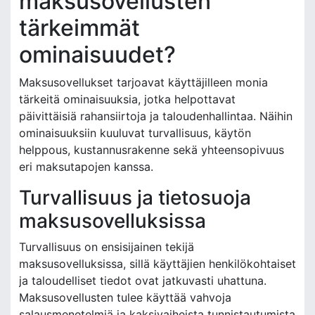
maksusovellusten
tärkeimmät
ominaisuudet?
Maksusovellukset tarjoavat käyttäjilleen monia
tärkeitä ominaisuuksia, jotka helpottavat
päivittäisiä rahansiirtoja ja taloudenhallintaa. Näihin
ominaisuuksiin kuuluvat turvallisuus, käytön
helppous, kustannusrakenne sekä yhteensopivuus
eri maksutapojen kanssa.
Turvallisuus ja tietosuoja
maksusovelluksissa
Turvallisuus on ensisijainen tekijä
maksusovelluksissa, sillä käyttäjien henkilökohtaiset
ja taloudelliset tiedot ovat jatkuvasti uhattuna.
Maksusovellusten tulee käyttää vahvoja
salausmenetelmiä ja kaksivaiheista tunnistautumista