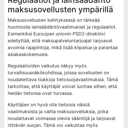
maksusovellusten ympärillä
Maksusovellusten kehityksessä on tärkeää
huomioida lainsäädäntövaatimukset ja regulaatiot.
Esimerkiksi Euroopan unionin PSD2-direktiivi
edellyttää, että maksupalveluntarjoajat tarjoavat
avoimia rajapintoja, mikä lisää kilpailua ja parantaa
asiakaskokemusta.
Regulaatioiden vaikutus näkyy myös
turvallisuusnäkökohdissa, joissa sovellusten on
noudatettava tiukkoja tietosuojavaatimuksia. Tämä
tarkoittaa, että käyttäjät voivat luottaa siihen, että
heidän tietonsa ovat turvassa.
Käyttäjien on hyvä olla tietoisia näistä
vaatimuksista ja valita maksusovelluksia, jotka
noudattavat voimassa olevia sääntöjä ja tarjoavat
riittävän suojan. Tämä voi vaikuttaa myös