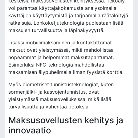
keskeisiä maksusovellusten kehityksessä. Tekoäly
voi parantaa käyttäjäkokemusta analysoimalla
käyttäjien käyttäytymistä ja tarjoamalla räätälöityjä
ratkaisuja. Lohkoketjuteknologia puolestaan lisää
maksujen turvallisuutta ja läpinäkyvyyttä.
Lisäksi mobiilimaksaminen ja kontaktittomat
maksut ovat yleistymässä, mikä mahdollistaa
nopeammat ja helpommat maksutapahtumat.
Esimerkiksi NFC-teknologia mahdollistaa
maksamisen älypuhelimella ilman fyysistä korttia.
Myös biometriset tunnistusteknologiat, kuten
sormenjälki- ja kasvojentunnistus, ovat
yleistymässä maksusovelluksissa, mikä lisää
turvallisuutta ja vähentää petoksia.
Maksusovellusten kehitys ja
innovaatio