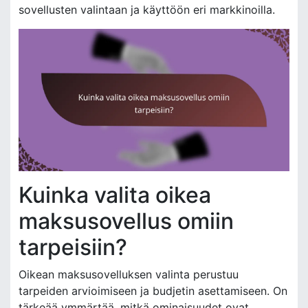
sovellusten valintaan ja käyttöön eri markkinoilla.
Kuinka valita oikea
maksusovellus omiin
tarpeisiin?
Oikean maksusovelluksen valinta perustuu
tarpeiden arvioimiseen ja budjetin asettamiseen. On
tärkeää ymmärtää, mitkä ominaisuudet ovat