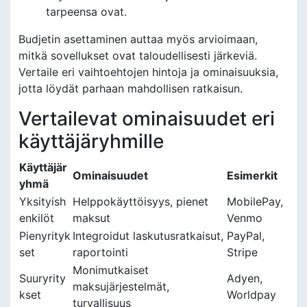
tarpeensa ovat.
Budjetin asettaminen auttaa myös arvioimaan,
mitkä sovellukset ovat taloudellisesti järkeviä.
Vertaile eri vaihtoehtojen hintoja ja ominaisuuksia,
jotta löydät parhaan mahdollisen ratkaisun.
Vertailevat ominaisuudet eri
käyttäjäryhmille
Käyttäjär
Ominaisuudet
Esimerkit
yhmä
Yksityish
Helppokäyttöisyys, pienet
MobilePay,
enkilöt
maksut
Venmo
Pienyrityk
Integroidut laskutusratkaisut,
PayPal,
set
raportointi
Stripe
Monimutkaiset
Suuryrity
Adyen,
maksujärjestelmät,
kset
Worldpay
turvallisuus