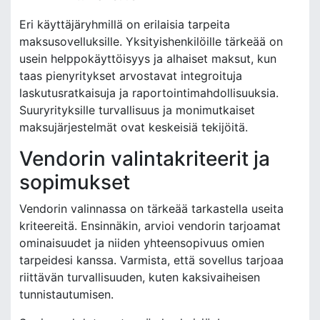
Eri käyttäjäryhmillä on erilaisia tarpeita
maksusovelluksille. Yksityishenkilöille tärkeää on
usein helppokäyttöisyys ja alhaiset maksut, kun
taas pienyritykset arvostavat integroituja
laskutusratkaisuja ja raportointimahdollisuuksia.
Suuryrityksille turvallisuus ja monimutkaiset
maksujärjestelmät ovat keskeisiä tekijöitä.
Vendorin valintakriteerit ja
sopimukset
Vendorin valinnassa on tärkeää tarkastella useita
kriteereitä. Ensinnäkin, arvioi vendorin tarjoamat
ominaisuudet ja niiden yhteensopivuus omien
tarpeidesi kanssa. Varmista, että sovellus tarjoaa
riittävän turvallisuuden, kuten kaksivaiheisen
tunnistautumisen.