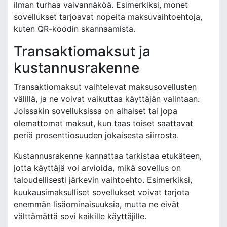
ilman turhaa vaivannäköä. Esimerkiksi, monet
sovellukset tarjoavat nopeita maksuvaihtoehtoja,
kuten QR-koodin skannaamista.
Transaktiomaksut ja
kustannusrakenne
Transaktiomaksut vaihtelevat maksusovellusten
välillä, ja ne voivat vaikuttaa käyttäjän valintaan.
Joissakin sovelluksissa on alhaiset tai jopa
olemattomat maksut, kun taas toiset saattavat
periä prosenttiosuuden jokaisesta siirrosta.
Kustannusrakenne kannattaa tarkistaa etukäteen,
jotta käyttäjä voi arvioida, mikä sovellus on
taloudellisesti järkevin vaihtoehto. Esimerkiksi,
kuukausimaksulliset sovellukset voivat tarjota
enemmän lisäominaisuuksia, mutta ne eivät
välttämättä sovi kaikille käyttäjille.