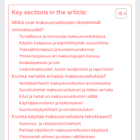
Key sections in the article:
Mitkä ovat maksusovellusten tärkeimmät
ominaisuudet?
Turvallisuus ja tietosuoja maksusovelluksissa
Käytön helppous ja käyttöliittymän suunnittelu
Transaktiomaksut ja kustannusrakenne
Yhteensopivuus eri maksutapojen kanssa
Asiakaspalvelu ja tuki
Lisäominaisuudet, kuten budjetointi ja raportointi
Kuinka vertailla erilaisia maksusovelluksia?
Vertailukriteerit maksusovellusten arvioimiseksi
Suosituimmat maksusovellukset ja niiden vertailu
Edut ja haitat eri maksusovellusten välillä
Käyttäjäarvostelut ja kokemukset
Suorituskykymittarit ja vertailutaulukot
Kuinka käyttää maksusovelluksia tehokkaasti?
Asennus- ja rekisteröintivaiheet
Parhaat käytännöt maksusovellusten käytössä
Yleisimmät virheet ja niiden välttäminen