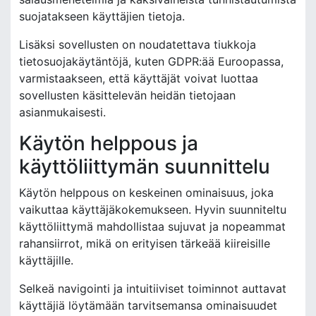
suojatakseen käyttäjien tietoja.
Lisäksi sovellusten on noudatettava tiukkoja
tietosuojakäytäntöjä, kuten GDPR:ää Euroopassa,
varmistaakseen, että käyttäjät voivat luottaa
sovellusten käsittelevän heidän tietojaan
asianmukaisesti.
Käytön helppous ja
käyttöliittymän suunnittelu
Käytön helppous on keskeinen ominaisuus, joka
vaikuttaa käyttäjäkokemukseen. Hyvin suunniteltu
käyttöliittymä mahdollistaa sujuvat ja nopeammat
rahansiirrot, mikä on erityisen tärkeää kiireisille
käyttäjille.
Selkeä navigointi ja intuitiiviset toiminnot auttavat
käyttäjiä löytämään tarvitsemansa ominaisuudet