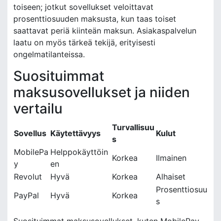
toiseen; jotkut sovellukset veloittavat
prosenttiosuuden maksusta, kun taas toiset
saattavat periä kiinteän maksun. Asiakaspalvelun
laatu on myös tärkeä tekijä, erityisesti
ongelmatilanteissa.
Suosituimmat
maksusovellukset ja niiden
vertailu
Turvallisuu
Sovellus
Käytettävyys
Kulut
s
MobilePa
Helppokäyttöin
Korkea
Ilmainen
y
en
Revolut
Hyvä
Korkea
Alhaiset
Prosenttiosuu
PayPal
Hyvä
Korkea
s
Suosituimmat maksusovellukset, kuten MobilePay,