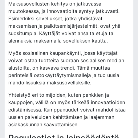
Maksusovellusten kehitys on jatkuvassa
muutoksessa, ja innovaatioita syntyy jatkuvasti.
Esimerkiksi sovellukset, jotka yhdistävät
maksamisen ja palkitsemisjärjestelmät, ovat yhä
suositumpia. Käyttäjät voivat ansaita etuja tai
alennuksia maksamalla sovelluksen kautta.
Myös sosiaalinen kaupankäynti, jossa käyttäjät
voivat ostaa tuotteita suoraan sosiaalisen median
alustoilta, on kasvava trendi. Tämä muuttaa
perinteisiä ostokäyttäytymismalleja ja tuo uusia
mahdollisuuksia maksusovelluksille.
Yhteistyö eri toimijoiden, kuten pankkien ja
kauppojen, välillä on myös tärkeää innovaatioiden
edistämisessä. Kumppanuudet voivat mahdollistaa
uusien palveluiden kehittämisen ja laajemman
asiakaskunnan saavuttamisen.
Regulaatiot ja lainsäädäntö