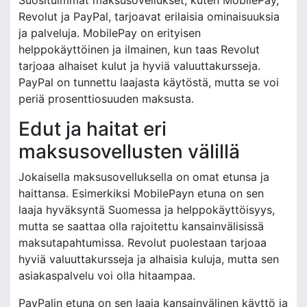
Revolut ja PayPal, tarjoavat erilaisia ominaisuuksia
ja palveluja. MobilePay on erityisen
helppokäyttöinen ja ilmainen, kun taas Revolut
tarjoaa alhaiset kulut ja hyviä valuuttakursseja.
PayPal on tunnettu laajasta käytöstä, mutta se voi
periä prosenttiosuuden maksusta.
Edut ja haitat eri
maksusovellusten välillä
Jokaisella maksusovelluksella on omat etunsa ja
haittansa. Esimerkiksi MobilePayn etuna on sen
laaja hyväksyntä Suomessa ja helppokäyttöisyys,
mutta se saattaa olla rajoitettu kansainvälisissä
maksutapahtumissa. Revolut puolestaan tarjoaa
hyviä valuuttakursseja ja alhaisia kuluja, mutta sen
asiakaspalvelu voi olla hitaampaa.
PayPalin etuna on sen laaja kansainvälinen käyttö ja