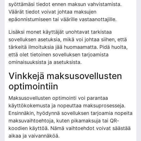
syöttämäsi tiedot ennen maksun vahvistamista.
Väärät tiedot voivat johtaa maksujen
epäonnistumiseen tai väärille vastaanottajille.
Lisäksi monet käyttäjät unohtavat tarkistaa
sovelluksen asetuksia, mikä voi johtaa siihen, että
tärkeitä ilmoituksia jää huomaamatta. Pidä huolta,
että olet tietoinen sovelluksen tarjoamista
ominaisuuksista ja asetuksista.
Vinkkejä maksusovellusten
optimointiin
Maksusovellusten optimointi voi parantaa
käyttökokemusta ja nopeuttaa maksuprosesseja.
Ensinnäkin, hyödynnä sovelluksen tarjoamia nopeita
maksuvaihtoehtoja, kuten pikamaksuja tai QR-
koodien käyttöä. Nämä vaihtoehdot voivat säästää
aikaa ja vaivannäköä.