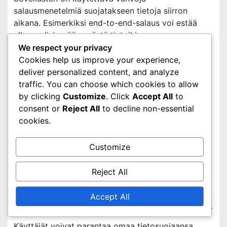
salausmenetelmiä suojatakseen tietoja siirron
aikana. Esimerkiksi end-to-end-salaus voi estää
ulkopuolisia pääsemästä tietoihin.
We respect your privacy
Käyttäjien on myös tärkeää varmistaa, että heidän
Cookies help us improve your experience,
laitteensa ovat suojattuja haittaohjelmilta ja muilta
deliver personalized content, and analyze
uhkilta. Säännöllinen ohjelmistopäivitys ja
traffic. You can choose which cookies to allow
luotettavien tietoturvaohjelmien käyttö voivat
by clicking
Customize
. Click
Accept All
to
vähentää riskejä merkittävästi.
consent or
Reject All
to decline non-essential
cookies.
Käyttäjätietojen suojaus
Käyttäjätietojen suojaus on keskeinen osa
Customize
maksusovellusten turvallisuutta. Sovellusten on
noudatettava tiukkoja tietosuojakäytäntöjä, kuten
Reject All
GDPR:ää Euroopassa, joka säätelee henkilötietojen
käsittelyä. Tämä tarkoittaa, että käyttäjien
Accept All
suostumus on hankittava ennen tietojen keräämistä.
Käyttäjät voivat parantaa omaa tietosuojaansa