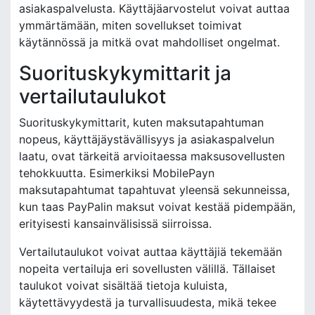
asiakaspalvelusta. Käyttäjäarvostelut voivat auttaa
ymmärtämään, miten sovellukset toimivat
käytännössä ja mitkä ovat mahdolliset ongelmat.
Suorituskykymittarit ja
vertailutaulukot
Suorituskykymittarit, kuten maksutapahtuman
nopeus, käyttäjäystävällisyys ja asiakaspalvelun
laatu, ovat tärkeitä arvioitaessa maksusovellusten
tehokkuutta. Esimerkiksi MobilePayn
maksutapahtumat tapahtuvat yleensä sekunneissa,
kun taas PayPalin maksut voivat kestää pidempään,
erityisesti kansainvälisissä siirroissa.
Vertailutaulukot voivat auttaa käyttäjiä tekemään
nopeita vertailuja eri sovellusten välillä. Tällaiset
taulukot voivat sisältää tietoja kuluista,
käytettävyydestä ja turvallisuudesta, mikä tekee