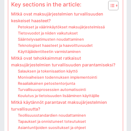
Key sections in the article:
Mitkä ovat maksujärjestelmien turvallisuuden
keskeiset haasteet?
Petokset ja väärinkäytökset maksujärjestelmissä
Tietovuodot ja niiden vaikutukset
Sääntelyvaatimusten noudattaminen
Teknologiset haasteet ja haavoittuvuudet
Käyttäjäidentiteetin varmistaminen
Mitkä ovat tehokkaimmat ratkaisut
maksujärjestelmien turvallisuuden parantamiseksi?
Salauksen ja tokenisaation käyttö
Monivaiheisen todennuksen implementointi
Reaaliaikainen petostentorjunta
Turvallisuusprosessien automatisointi
Koulutus ja tietoisuuden lisääminen käyttäjille
Mitkä käytännöt parantavat maksujärjestelmien
turvallisuutta?
Teollisuusstandardien noudattaminen
Tapaukset ja onnistuneet toteutukset
Asiantuntijoiden suositukset ja ohjeet