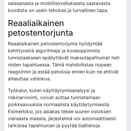
salasanasta ja mobiilisovelluksesta saatavasta
koodista on usein tehokas ja turvallinen tapa.
Reaaliaikainen
petostentorjunta
Reaaliaikainen petostentorjunta hyödyntää
kehittyneitä algoritmeja ja koneoppimista
tunnistaakseen epäilyttävät maksutapahtumat heti
niiden tapahtuessa. Tämä mahdollistaa nopean
reagoinnin ja estää petoksia ennen kuin ne ehtivät
aiheuttaa vahinkoa.
Työkalut, kuten käyttäytymisanalyysi ja
riskinarviointi, voivat auttaa tunnistamaan
poikkeavuuksia normaalista käyttäytymisestä.
Esimerkiksi, jos asiakas tekee suuren ostoksen
vieraasta maasta, järjestelmä voi automaattisesti
tarkistaa tapahtuman ja pyytää lisätietoja.