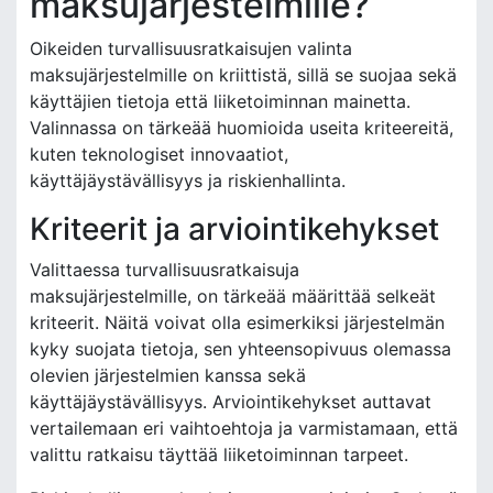
maksujärjestelmille?
Oikeiden turvallisuusratkaisujen valinta
maksujärjestelmille on kriittistä, sillä se suojaa sekä
käyttäjien tietoja että liiketoiminnan mainetta.
Valinnassa on tärkeää huomioida useita kriteereitä,
kuten teknologiset innovaatiot,
käyttäjäystävällisyys ja riskienhallinta.
Kriteerit ja arviointikehykset
Valittaessa turvallisuusratkaisuja
maksujärjestelmille, on tärkeää määrittää selkeät
kriteerit. Näitä voivat olla esimerkiksi järjestelmän
kyky suojata tietoja, sen yhteensopivuus olemassa
olevien järjestelmien kanssa sekä
käyttäjäystävällisyys. Arviointikehykset auttavat
vertailemaan eri vaihtoehtoja ja varmistamaan, että
valittu ratkaisu täyttää liiketoiminnan tarpeet.