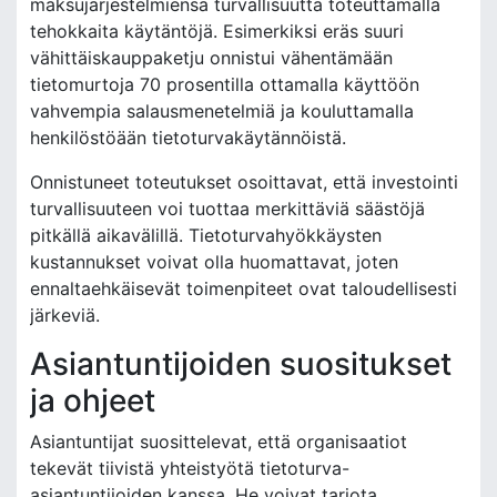
maksujärjestelmiensä turvallisuutta toteuttamalla
tehokkaita käytäntöjä. Esimerkiksi eräs suuri
vähittäiskauppaketju onnistui vähentämään
tietomurtoja 70 prosentilla ottamalla käyttöön
vahvempia salausmenetelmiä ja kouluttamalla
henkilöstöään tietoturvakäytännöistä.
Onnistuneet toteutukset osoittavat, että investointi
turvallisuuteen voi tuottaa merkittäviä säästöjä
pitkällä aikavälillä. Tietoturvahyökkäysten
kustannukset voivat olla huomattavat, joten
ennaltaehkäisevät toimenpiteet ovat taloudellisesti
järkeviä.
Asiantuntijoiden suositukset
ja ohjeet
Asiantuntijat suosittelevat, että organisaatiot
tekevät tiivistä yhteistyötä tietoturva-
asiantuntijoiden kanssa. He voivat tarjota