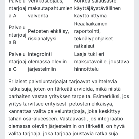
Palvelu
Verkkosuojaus,
Korkea salausaste,
ntarjoaj
maksutapahtumien
käyttäjäystävällinen
a A
valvonta
käyttöliittymä
Reaaliaikainen
Palvelu
Petosten ehkäisy,
raportointi,
ntarjoaj
riskianalyysi
tekoälypohjaiset
a B
ratkaisut
Palvelu
Integrointi
Laaja tuki eri
ntarjoaj
olemassa oleviin
maksutavoille, joustava
a C
järjestelmiin
hinnoittelu
Erilaiset palveluntarjoajat tarjoavat vaihtelevia
ratkaisuja, joten on tärkeää arvioida, mikä niistä
parhaiten vastaa yrityksen tarpeita. Esimerkiksi, jos
yritys tarvitsee erityisesti petosten ehkäisyä,
kannattaa valita palveluntarjoaja, joka keskittyy
tähän osa-alueeseen. Vastaavasti, jos integraatio
olemassa oleviin järjestelmiin on tärkeää, on hyvä
valita tarjoaja, joka tarjoaa joustavia ratkaisuja.