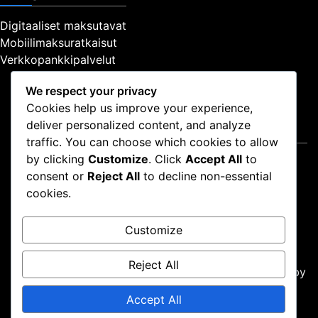
Digitaaliset maksutavat
Mobiilimaksuratkaisut
Verkkopankkipalvelut
We respect your privacy
Cookies help us improve your experience,
deliver personalized content, and analyze
Oikeudellinen
traffic. You can choose which cookies to allow
by clicking
Customize
. Click
Accept All
to
Ota yhteyttä
consent or
Reject All
to decline non-essential
Tietosuojapolitiikka
cookies.
Käyttöehdot
Keitä olemme
Customize
Evästeasetukset
Reject All
Proudly powered by WordPress
|
Theme: news-box by
wpthemespace.com
.
Accept All
Ota yhteyttä
Tietosuojapolitiikka
Käyttöehdot