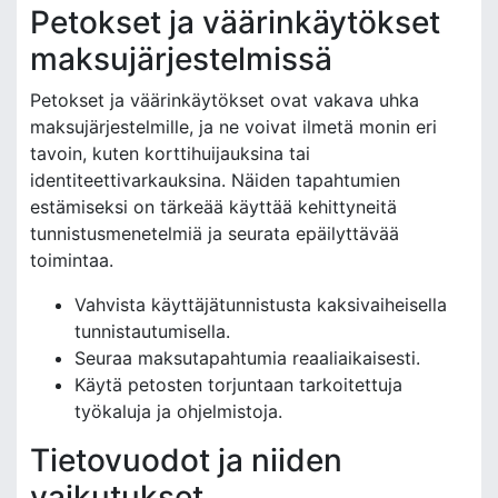
Petokset ja väärinkäytökset
maksujärjestelmissä
Petokset ja väärinkäytökset ovat vakava uhka
maksujärjestelmille, ja ne voivat ilmetä monin eri
tavoin, kuten korttihuijauksina tai
identiteettivarkauksina. Näiden tapahtumien
estämiseksi on tärkeää käyttää kehittyneitä
tunnistusmenetelmiä ja seurata epäilyttävää
toimintaa.
Vahvista käyttäjätunnistusta kaksivaiheisella
tunnistautumisella.
Seuraa maksutapahtumia reaaliaikaisesti.
Käytä petosten torjuntaan tarkoitettuja
työkaluja ja ohjelmistoja.
Tietovuodot ja niiden
vaikutukset