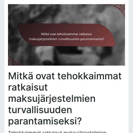
Mitkä ovat tehokkaimmat
ratkaisut
maksujärjestelmien
turvallisuuden
parantamiseksi?
Tehokkaimmat ratkaisut maksujärjestelmien