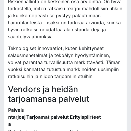
Riskienhallinta on keskeinen osa arviointia. On hyvä
tarkastella, miten ratkaisu reagoi mahdollisiin uhkiin
ja kuinka nopeasti se pystyy palautumaan
häiriötilanteista. Lisäksi on tärkeää arvioida, kuinka
hyvin ratkaisu noudattaa alan standardeja ja
sääntelyvaatimuksia.
Teknologiset innovaatiot, kuten kehittyneet
salausmenetelmät ja tekoälyn hyödyntäminen,
voivat parantaa turvallisuutta merkittävästi. Tämän
vuoksi kannattaa tutustua markkinoiden uusimpiin
ratkaisuihin ja niiden tarjoamiin etuihin.
Vendors ja heidän
tarjoamansa palvelut
Palvelu
ntarjoaj
Tarjoamat palvelut
Erityispiirteet
a