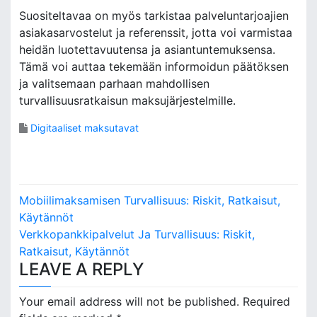
Suositeltavaa on myös tarkistaa palveluntarjoajien
asiakasarvostelut ja referenssit, jotta voi varmistaa
heidän luotettavuutensa ja asiantuntemuksensa.
Tämä voi auttaa tekemään informoidun päätöksen
ja valitsemaan parhaan mahdollisen
turvallisuusratkaisun maksujärjestelmille.
Digitaaliset maksutavat
P
Mobiilimaksamisen Turvallisuus: Riskit, Ratkaisut,
o
Käytännöt
Verkkopankkipalvelut Ja Turvallisuus: Riskit,
s
Ratkaisut, Käytännöt
LEAVE A REPLY
t
n
Your email address will not be published.
Required