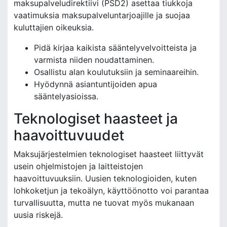
maksupalveludirektiivi (PSD2) asettaa tiukkoja
vaatimuksia maksupalveluntarjoajille ja suojaa
kuluttajien oikeuksia.
Pidä kirjaa kaikista sääntelyvelvoitteista ja
varmista niiden noudattaminen.
Osallistu alan koulutuksiin ja seminaareihin.
Hyödynnä asiantuntijoiden apua
sääntelyasioissa.
Teknologiset haasteet ja
haavoittuvuudet
Maksujärjestelmien teknologiset haasteet liittyvät
usein ohjelmistojen ja laitteistojen
haavoittuvuuksiin. Uusien teknologioiden, kuten
lohkoketjun ja tekoälyn, käyttöönotto voi parantaa
turvallisuutta, mutta ne tuovat myös mukanaan
uusia riskejä.