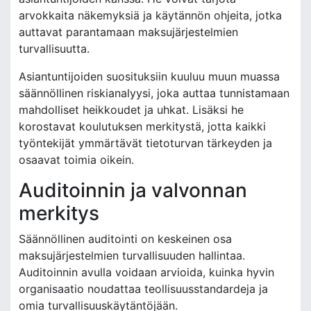
arvokkaita näkemyksiä ja käytännön ohjeita, jotka
auttavat parantamaan maksujärjestelmien
turvallisuutta.
Asiantuntijoiden suosituksiin kuuluu muun muassa
säännöllinen riskianalyysi, joka auttaa tunnistamaan
mahdolliset heikkoudet ja uhkat. Lisäksi he
korostavat koulutuksen merkitystä, jotta kaikki
työntekijät ymmärtävät tietoturvan tärkeyden ja
osaavat toimia oikein.
Auditoinnin ja valvonnan
merkitys
Säännöllinen auditointi on keskeinen osa
maksujärjestelmien turvallisuuden hallintaa.
Auditoinnin avulla voidaan arvioida, kuinka hyvin
organisaatio noudattaa teollisuusstandardeja ja
omia turvallisuuskäytäntöjään.