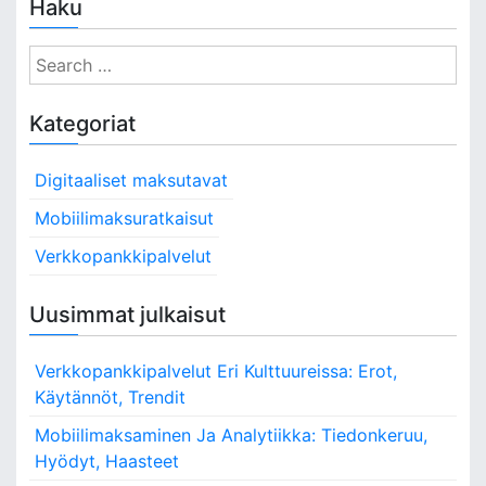
Haku
S
e
a
Kategoriat
r
c
Digitaaliset maksutavat
h
f
Mobiilimaksuratkaisut
o
Verkkopankkipalvelut
r
:
Uusimmat julkaisut
Verkkopankkipalvelut Eri Kulttuureissa: Erot,
Käytännöt, Trendit
Mobiilimaksaminen Ja Analytiikka: Tiedonkeruu,
Hyödyt, Haasteet