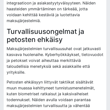
integraatioon ja asiakastyytyväisyyteen. Näiden
haasteiden ymmärtäminen on tärkeää, jotta
voidaan kehittää kestäviä ja luotettavia
maksujärjestelmiä.
Turvallisuusongelmat ja
petosten ehkäisy
Maksujärjestelmien turvallisuusuhat ovat jatkuvasti
kasvava huolenaihe. Kyberhyökkäykset, tietovuodot
ja petokset voivat aiheuttaa merkittäviä
taloudellisia menetyksiä sekä asiakkaille että
yrityksille.
Petosten ehkäisyyn liittyvät taktiikat sisältävät
muun muassa kehittyneet tunnistusmenetelmät,
kuten biometriset ratkaisut ja kaksivaiheiset
todennukset. Näiden avulla voidaan parantaa
maksujärjestelmien turvallisuutta ja vähentää