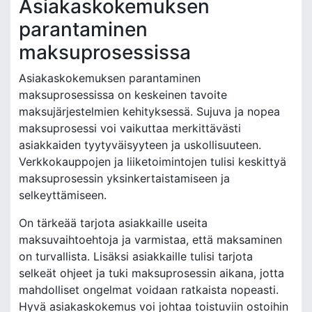
Asiakaskokemuksen
parantaminen
maksuprosessissa
Asiakaskokemuksen parantaminen
maksuprosessissa on keskeinen tavoite
maksujärjestelmien kehityksessä. Sujuva ja nopea
maksuprosessi voi vaikuttaa merkittävästi
asiakkaiden tyytyväisyyteen ja uskollisuuteen.
Verkkokauppojen ja liiketoimintojen tulisi keskittyä
maksuprosessin yksinkertaistamiseen ja
selkeyttämiseen.
On tärkeää tarjota asiakkaille useita
maksuvaihtoehtoja ja varmistaa, että maksaminen
on turvallista. Lisäksi asiakkaille tulisi tarjota
selkeät ohjeet ja tuki maksuprosessin aikana, jotta
mahdolliset ongelmat voidaan ratkaista nopeasti.
Hyvä asiakaskokemus voi johtaa toistuviin ostoihin