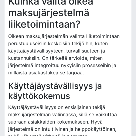
Kuinka valita oikea
maksujärjestelmä
liiketoimintaan?
Oikean maksujärjestelmän valinta liiketoimintaan
perustuu useisiin keskeisiin tekijöihin, kuten
käyttäjäystävällisyyteen, turvallisuuteen ja
kustannuksiin. On tärkeää arvioida, miten
järjestelmä integroituu nykyisiin prosesseihin ja
millaista asiakastukea se tarjoaa.
Käyttäjäystävällisyys ja
käyttökokemus
Käyttäjäystävällisyys on ensisijainen tekijä
maksujärjestelmän valinnassa, sillä se vaikuttaa
suoraan asiakkaiden kokemukseen. Hyvä
järjestelmä on intuitiivinen ja helppokäyttöinen,