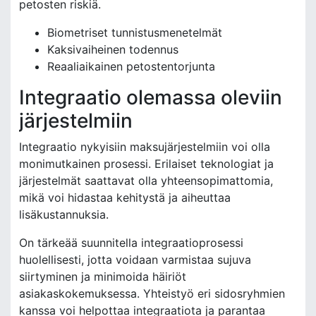
petosten riskiä.
Biometriset tunnistusmenetelmät
Kaksivaiheinen todennus
Reaaliaikainen petostentorjunta
Integraatio olemassa oleviin
järjestelmiin
Integraatio nykyisiin maksujärjestelmiin voi olla
monimutkainen prosessi. Erilaiset teknologiat ja
järjestelmät saattavat olla yhteensopimattomia,
mikä voi hidastaa kehitystä ja aiheuttaa
lisäkustannuksia.
On tärkeää suunnitella integraatioprosessi
huolellisesti, jotta voidaan varmistaa sujuva
siirtyminen ja minimoida häiriöt
asiakaskokemuksessa. Yhteistyö eri sidosryhmien
kanssa voi helpottaa integraatiota ja parantaa