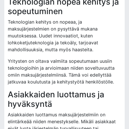
Teknologian nopea kehitys ja
sopeutuminen
Teknologian kehitys on nopeaa, ja
maksujärjestelmien on pysyttävä mukana
muutoksessa. Uudet innovaatiot, kuten
lohkoketjuteknologia ja tekoäly, tarjoavat
mahdollisuuksia, mutta myös haasteita.
Yritysten on oltava valmiita sopeutumaan uusiin
teknologioihin ja arvioimaan niiden soveltuvuutta
omiin maksujärjestelmiinsä. Tämä voi edellyttää
jatkuvaa koulutusta ja kehitystyötä henkilöstölle.
Asiakkaiden luottamus ja
hyväksyntä
Asiakkaiden luottamus maksujärjestelmiin on
elintärkeää niiden menestykselle. Mikäli asiakkaat
eivät luota järjestelmän turvallisuuteen tai