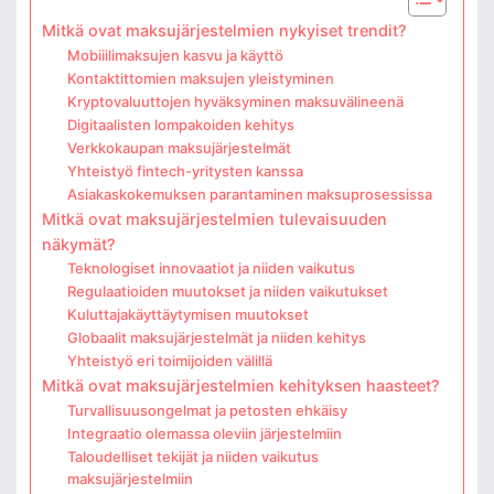
Mitkä ovat maksujärjestelmien nykyiset trendit?
Mobiiilimaksujen kasvu ja käyttö
Kontaktittomien maksujen yleistyminen
Kryptovaluuttojen hyväksyminen maksuvälineenä
Digitaalisten lompakoiden kehitys
Verkkokaupan maksujärjestelmät
Yhteistyö fintech-yritysten kanssa
Asiakaskokemuksen parantaminen maksuprosessissa
Mitkä ovat maksujärjestelmien tulevaisuuden
näkymät?
Teknologiset innovaatiot ja niiden vaikutus
Regulaatioiden muutokset ja niiden vaikutukset
Kuluttajakäyttäytymisen muutokset
Globaalit maksujärjestelmät ja niiden kehitys
Yhteistyö eri toimijoiden välillä
Mitkä ovat maksujärjestelmien kehityksen haasteet?
Turvallisuusongelmat ja petosten ehkäisy
Integraatio olemassa oleviin järjestelmiin
Taloudelliset tekijät ja niiden vaikutus
maksujärjestelmiin