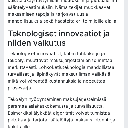
kuluttajakäyttäytymisen muutoksiin ja globaaleihin
sääntelyvaatimuksiin. Nämä tekijät muokkaavat
maksamisen tapoja ja tarjoavat uusia
mahdollisuuksia sekä haasteita eri toimijoille alalla.
Teknologiset innovaatiot ja
niiden vaikutus
Teknologiset innovaatiot, kuten lohkoketju ja
tekoäly, muuttavat maksujärjestelmien toimintaa
merkittävästi. Lohkoketjuteknologia mahdollistaa
turvalliset ja läpinäkyvät maksut ilman välikäsiä,
mikä voi vähentää kustannuksia ja nopeuttaa
prosesseja.
Tekoälyn hyödyntäminen maksujärjestelmissä
parantaa asiakaskokemusta ja turvallisuutta.
Esimerkiksi älykkäät algoritmit voivat tunnistaa
petoksia ja tarjota räätälöityjä maksuvaihtoehtoja
kuluttajille.