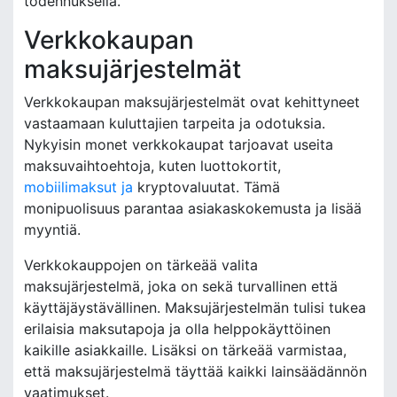
todennuksella.
Verkkokaupan
maksujärjestelmät
Verkkokaupan maksujärjestelmät ovat kehittyneet
vastaamaan kuluttajien tarpeita ja odotuksia.
Nykyisin monet verkkokaupat tarjoavat useita
maksuvaihtoehtoja, kuten luottokortit,
mobiilimaksut ja
kryptovaluutat. Tämä
monipuolisuus parantaa asiakaskokemusta ja lisää
myyntiä.
Verkkokauppojen on tärkeää valita
maksujärjestelmä, joka on sekä turvallinen että
käyttäjäystävällinen. Maksujärjestelmän tulisi tukea
erilaisia maksutapoja ja olla helppokäyttöinen
kaikille asiakkaille. Lisäksi on tärkeää varmistaa,
että maksujärjestelmä täyttää kaikki lainsäädännön
vaatimukset.