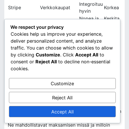
Integroituu
Stripe
Verkkokaupat
Korkea
hyvin
Nopea ja
Keskita
MobilePay
Mobiilimaksut
kätevä
so
We respect your privacy
Cookies help us improve your experience,
Erilaiset maksupalveluntarjoajat tarjoavat
deliver personalized content, and analyze
vaihtelevia etuja ja haittoja. Esimerkiksi PayPal on
traffic. You can choose which cookies to allow
laajalti tunnettu ja turvallinen, mutta sen maksut
by clicking
Customize
. Click
Accept All
to
voivat olla korkeampia verrattuna muihin
consent or
Reject All
to decline non-essential
vaihtoehtoihin. Stripe puolestaan on erinomainen
cookies.
verkkokauppojen integroimiseen, mutta vaatii
teknistä osaamista.
Customize
Edut ja haitat eri
Reject All
maksujärjestelmille
Vaihtoehtoisten maksujärjestelmien etuja ovat muun
Accept All
muassa nopeus, joustavuus
ja käyttäjäystävällisyys
.
Ne mahdollistavat maksamisen missä ja milloin