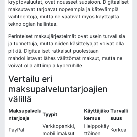
kryptovaluutat, ovat nousseet suosioon. Digitaaliset
maksutavat tarjoavat nopeampia ja kätevämpiä
vaihtoehtoja, mutta ne vaativat myös käyttäjiltä
teknologian hallintaa.
Perinteiset maksujärjestelmät ovat usein turvallisia
ja tunnettuja, mutta niiden käsittelyajat voivat olla
pitkiä. Digitaaliset ratkaisut puolestaan
mahdollistavat lähes välittömät maksut, mutta ne
voivat olla alttiimpia kyberuhille.
Vertailu eri
maksupalveluntarjoajien
välillä
Maksupalvelu
Käyttäjäko
Turvalli
Tyypit
ntarjoaja
kemus
suus
Verkkopankki,
Helppokäy
PayPal
Korkea
mobiilimaksut
ttöinen