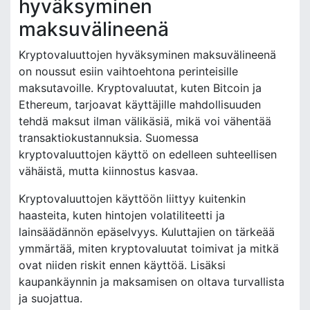
hyväksyminen
maksuvälineenä
Kryptovaluuttojen hyväksyminen maksuvälineenä
on noussut esiin vaihtoehtona perinteisille
maksutavoille. Kryptovaluutat, kuten Bitcoin ja
Ethereum, tarjoavat käyttäjille mahdollisuuden
tehdä maksut ilman välikäsiä, mikä voi vähentää
transaktiokustannuksia. Suomessa
kryptovaluuttojen käyttö on edelleen suhteellisen
vähäistä, mutta kiinnostus kasvaa.
Kryptovaluuttojen käyttöön liittyy kuitenkin
haasteita, kuten hintojen volatiliteetti ja
lainsäädännön epäselvyys. Kuluttajien on tärkeää
ymmärtää, miten kryptovaluutat toimivat ja mitkä
ovat niiden riskit ennen käyttöä. Lisäksi
kaupankäynnin ja maksamisen on oltava turvallista
ja suojattua.