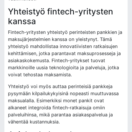
Yhteistyö fintech-yritysten
kanssa
Fintech-yritysten yhteistyö perinteisten pankkien ja
maksujärjestelmien kanssa on yleistynyt. Tämä
yhteistyö mahdollistaa innovatiivisten ratkaisujen
kehittämisen, jotka parantavat maksuprosesseja ja
asiakaskokemusta. Fintech-yritykset tuovat
markkinoille uusia teknologioita ja palveluja, jotka
voivat tehostaa maksamista.
Yhteistyö voi myös auttaa perinteisiä pankkeja
pysymään kilpailukykyisinä nopeasti muuttuvassa
maksualalla. Esimerkiksi monet pankit ovat
alkaneet integroida fintech-ratkaisuja omiin
palveluihinsa, mikä parantaa asiakaspalvelua ja
vähentää kustannuksia.