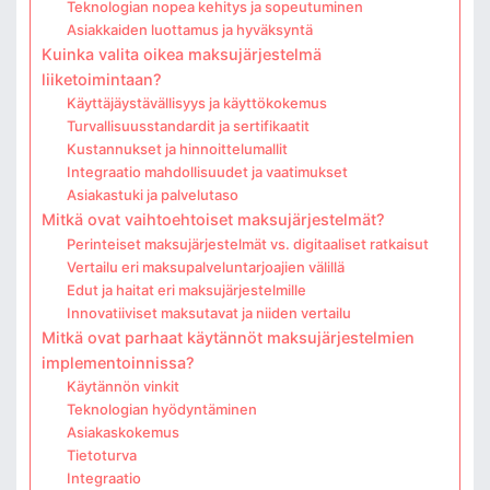
Teknologian nopea kehitys ja sopeutuminen
Asiakkaiden luottamus ja hyväksyntä
Kuinka valita oikea maksujärjestelmä
liiketoimintaan?
Käyttäjäystävällisyys ja käyttökokemus
Turvallisuusstandardit ja sertifikaatit
Kustannukset ja hinnoittelumallit
Integraatio mahdollisuudet ja vaatimukset
Asiakastuki ja palvelutaso
Mitkä ovat vaihtoehtoiset maksujärjestelmät?
Perinteiset maksujärjestelmät vs. digitaaliset ratkaisut
Vertailu eri maksupalveluntarjoajien välillä
Edut ja haitat eri maksujärjestelmille
Innovatiiviset maksutavat ja niiden vertailu
Mitkä ovat parhaat käytännöt maksujärjestelmien
implementoinnissa?
Käytännön vinkit
Teknologian hyödyntäminen
Asiakaskokemus
Tietoturva
Integraatio