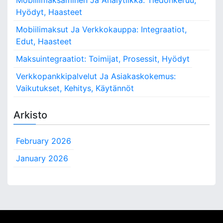
K
u
Hyödyt, Haasteet
s
Mobiilimaksut Ja Verkkokauppa: Integraatiot,
t
Edut, Haasteet
a
n
Maksuintegraatiot: Toimijat, Prosessit, Hyödyt
n
u
Verkkopankkipalvelut Ja Asiakaskokemus:
k
Vaikutukset, Kehitys, Käytännöt
s
e
Arkisto
t
February 2026
January 2026