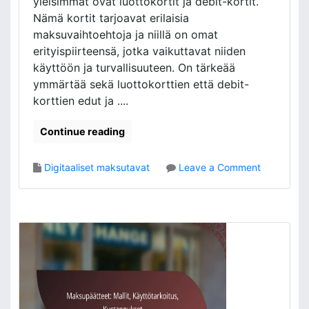
yleisimmät ovat luottokortit ja debit-kortit.
n
Nämä kortit tarjoavat erilaisia
t
a
maksuvaihtoehtoja ja niillä on omat
,
erityispiirteensä, jotka vaikuttavat niiden
E
käyttöön ja turvallisuuteen. On tärkeää
d
ymmärtää sekä luottokorttien että debit-
u
korttien edut ja ....
t
,
Continue reading
H
a
a
o
Digitaaliset maksutavat
Leave a Comment
s
n
t
M
e
a
e
k
t
s
u
k
o
r