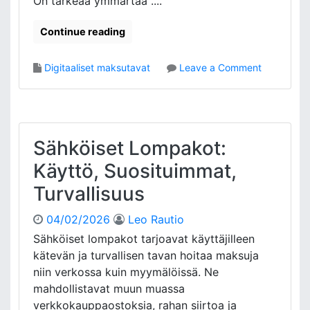
On tärkeää ymmärtää ....
l
i
Continue reading
n
t
o
Digitaaliset maksutavat
Leave a Comment
a
n
,
M
K
a
ä
k
y
s
t
Sähköiset Lompakot:
u
ä
Käyttö, Suosituimmat,
j
n
ä
n
Turvallisuus
r
ö
j
t
04/02/2026
Leo Rautio
e
Sähköiset lompakot tarjoavat käyttäjilleen
s
kätevän ja turvallisen tavan hoitaa maksuja
t
e
niin verkossa kuin myymälöissä. Ne
l
mahdollistavat muun muassa
m
verkkokauppaostoksia, rahan siirtoa ja