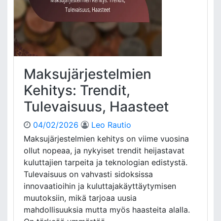
r
j
e
s
t
e
l
Maksujärjestelmien
m
ä
Kehitys: Trendit,
t
Tulevaisuus, Haasteet
:
V
04/02/2026
Leo Rautio
e
r
Maksujärjestelmien kehitys on viime vuosina
t
ollut nopeaa, ja nykyiset trendit heijastavat
a
kuluttajien tarpeita ja teknologian edistystä.
i
Tulevaisuus on vahvasti sidoksissa
l
innovaatioihin ja kuluttajakäyttäytymisen
u
muutoksiin, mikä tarjoaa uusia
,
V
mahdollisuuksia mutta myös haasteita alalla.
a