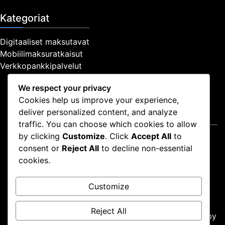
Kategoriat
Digitaaliset maksutavat
Mobiilimaksuratkaisut
Verkkopankkipalvelut
We respect your privacy
Cookies help us improve your experience,
deliver personalized content, and analyze
Oikeudellinen
traffic. You can choose which cookies to allow
by clicking
Customize
. Click
Accept All
to
Ota yhteyttä
consent or
Reject All
to decline non-essential
Tietosuojapolitiikka
cookies.
Käyttöehdot
Keitä olemme
Customize
Evästeasetukset
Reject All
Proudly powered by WordPress
|
Theme: news-box by