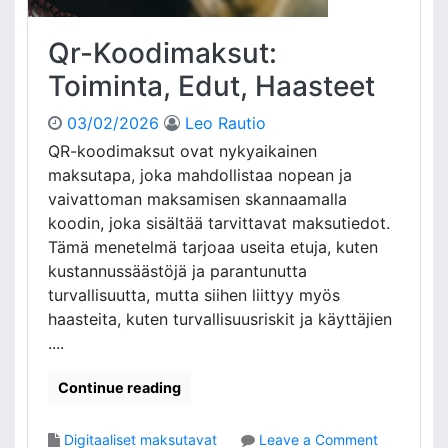
e
l
Qr-Koodimaksut:
m
i
Toiminta, Edut, Haasteet
e
n
03/02/2026
Leo Rautio
K
QR-koodimaksut ovat nykyaikainen
e
maksutapa, joka mahdollistaa nopean ja
h
vaivattoman maksamisen skannaamalla
i
t
koodin, joka sisältää tarvittavat maksutiedot.
y
Tämä menetelmä tarjoaa useita etuja, kuten
s
kustannussäästöjä ja parantunutta
:
turvallisuutta, mutta siihen liittyy myös
T
haasteita, kuten turvallisuusriskit ja käyttäjien
r
....
e
n
Continue reading
d
i
t
o
Digitaaliset maksutavat
Leave a Comment