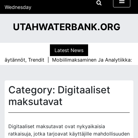
S
Wednesday
k
29/07/2026
i
13:29
UTAHWATERBANK.ORG
p
t
o
c
Latest News
o
tännöt, Trendit |
Mobiilimaksaminen Ja Analytiikka: Tiedo
n
t
e
n
Category:
Digitaaliset
t
maksutavat
Digitaaliset maksutavat ovat nykyaikaisia
ratkaisuja, jotka tarjoavat käyttäjille mahdollisuuden