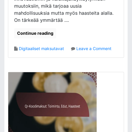
:
ä
muutoksiin, mikä tarjoaa uusia
K
n
mahdollisuuksia mutta myös haasteita alalla.
ä
n
On tärkeää ymmärtää ....
y
ö
t
t
Continue reading
t
ö
,
o
Digitaaliset maksutavat
Leave a Comment
E
n
d
M
u
a
t
k
,
s
H
u
a
j
a
ä
s
r
t
j
e
e
e
s
t
t