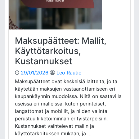
t
i
t
:
L
u
Maksupäätteet: Mallit,
o
t
Käyttötarkoitus,
t
Kustannukset
o
k
29/01/2026
Leo Rautio
o
r
Maksupäätteet ovat keskeisiä laitteita, joita
t
käytetään maksujen vastaanottamiseen eri
i
kaupankäynnin muodoissa. Niitä on saatavilla
t
useissa eri malleissa, kuten perinteiset,
,
langattomat ja mobiilit, ja niiden valinta
D
perustuu liiketoiminnan erityistarpeisiin.
e
b
Kustannukset vaihtelevat mallin ja
i
käyttötarkoituksen mukaan, ja ....
t