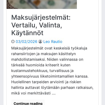
m
e
p
v
a
a
Maksujärjestelmät:
k
i
o
Vertailu, Valinta,
s
t
u
Käytännöt
:
u
K
s
03/02/2026
Leo Rautio
ä
,
y
Maksujärjestelmät ovat keskeisiä työkaluja
H
t
rahansiirtojen ja maksujen käsittelyn
a
t
a
mahdollistamiseksi. Niiden valinnassa on
ö
s
tärkeää huomioida kriteerit kuten
,
t
kustannustehokkuus, turvallisuus ja
S
e
yhteensopivuus liiketoimintamallien kanssa.
u
e
o
Huolellinen tarpeiden arviointi ja riskien
t
s
hallinta auttavat löytämään parhaan ratkaisun,
i
mikä voi merkittävästi ....
t
u
Continue reading