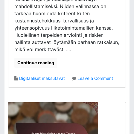
,
mahdollistamiseksi. Niiden valinnassa on
E
tärkeää huomioida kriteerit kuten
d
kustannustehokkuus, turvallisuus ja
u
yhteensopivuus liiketoimintamallien kanssa.
t
,
Huolellinen tarpeiden arviointi ja riskien
H
hallinta auttavat löytämään parhaan ratkaisun,
a
mikä voi merkittävästi ....
a
s
Continue reading
t
e
e
o
Digitaaliset maksutavat
Leave a Comment
t
n
M
a
k
s
u
j
ä