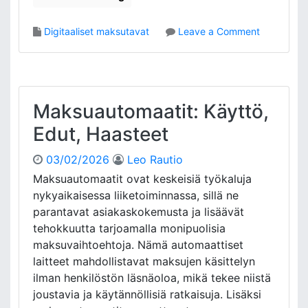
i
m
m
o
Digitaaliset maksutavat
Leave a Comment
a
n
t
M
,
a
T
k
u
s
Maksuautomaatit: Käyttö,
r
u
Edut, Haasteet
v
j
a
ä
03/02/2026
Leo Rautio
l
r
l
j
Maksuautomaatit ovat keskeisiä työkaluja
i
e
nykyaikaisessa liiketoiminnassa, sillä ne
s
s
parantavat asiakaskokemusta ja lisäävät
u
t
tehokkuutta tarjoamalla monipuolisia
u
e
maksuvaihtoehtoja. Nämä automaattiset
s
l
laitteet mahdollistavat maksujen käsittelyn
m
ä
ilman henkilöstön läsnäoloa, mikä tekee niistä
t
joustavia ja käytännöllisiä ratkaisuja. Lisäksi
: