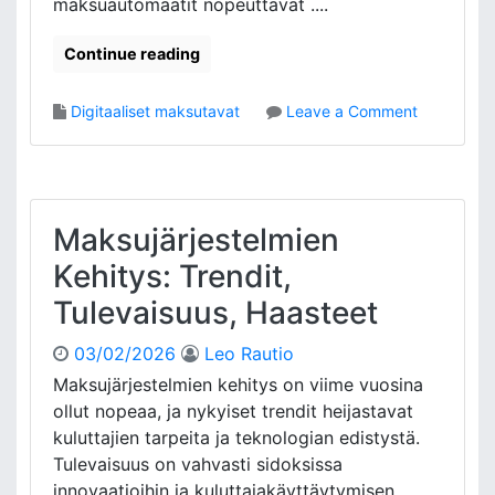
maksuautomaatit nopeuttavat ....
V
e
Continue reading
r
t
o
Digitaaliset maksutavat
Leave a Comment
a
n
i
M
l
a
u
k
,
s
V
Maksujärjestelmien
u
a
Kehitys: Trendit,
a
l
u
i
Tulevaisuus, Haasteet
t
n
o
t
03/02/2026
Leo Rautio
m
a
Maksujärjestelmien kehitys on viime vuosina
a
,
ollut nopeaa, ja nykyiset trendit heijastavat
a
K
t
kuluttajien tarpeita ja teknologian edistystä.
ä
i
y
Tulevaisuus on vahvasti sidoksissa
t
t
innovaatioihin ja kuluttajakäyttäytymisen