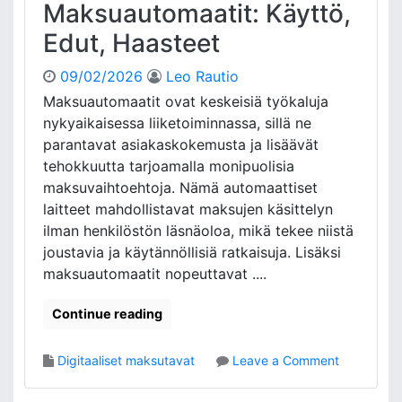
Maksuautomaatit: Käyttö,
Edut, Haasteet
09/02/2026
Leo Rautio
Maksuautomaatit ovat keskeisiä työkaluja
nykyaikaisessa liiketoiminnassa, sillä ne
parantavat asiakaskokemusta ja lisäävät
tehokkuutta tarjoamalla monipuolisia
maksuvaihtoehtoja. Nämä automaattiset
laitteet mahdollistavat maksujen käsittelyn
ilman henkilöstön läsnäoloa, mikä tekee niistä
joustavia ja käytännöllisiä ratkaisuja. Lisäksi
maksuautomaatit nopeuttavat ....
Continue reading
o
Digitaaliset maksutavat
Leave a Comment
n
M